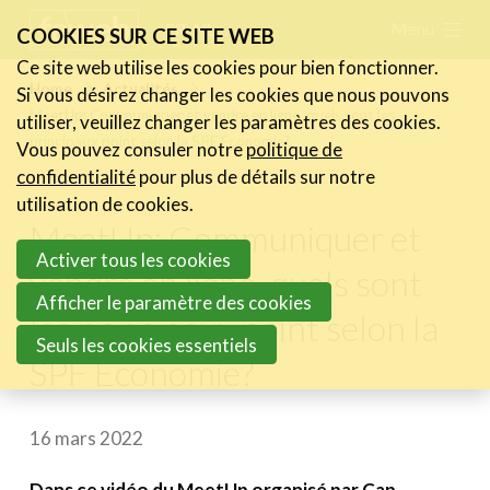
Skip
Menu
FR
NL
COOKIES SUR CE SITE WEB
links
Ce site web utilise les cookies pour bien fonctionner.
Actualités
Home
Actualités
Si vous désirez changer les cookies que nous pouvons
Jump
MeetUp: Communiquer et vendre en ligne, quels sont les
utiliser, veuillez changer les paramètres des cookies.
Les nouvelles du secteur
to
principaux point selon la SPF Economie?
Vous pouvez consuler notre
politique de
Les FeWeb Vidéos
navigation
confidentialité
pour plus de détails sur notre
Les Cases des membres
Jump
utilisation de cookies.
Les Jobs dans le secteur
MeetUp: Communiquer et
to
Activer tous les cookies
main
vendre en ligne, quels sont
Activités
content
Afficher le paramètre des cookies
les principaux point selon la
Cases Gallery
Seuls les cookies essentiels
SPF Economie?
Expertise
Le Toolbox
16 mars 2022
Annuaire prestataires
Dans ce vidéo du MeetUp organisé par Cap