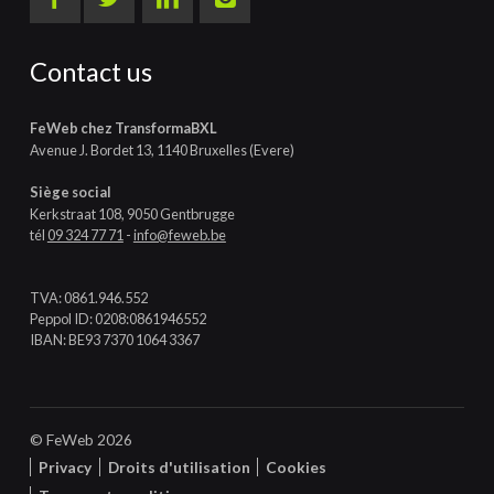
Contact us
FeWeb chez TransformaBXL
Avenue J. Bordet 13, 1140 Bruxelles (Evere)
Siège social
Kerkstraat 108, 9050 Gentbrugge
tél
09 324 77 71
-
info@feweb.be
TVA: 0861.946.552
Peppol ID: 0208:0861946552
IBAN: BE93 7370 1064 3367
© FeWeb 2026
Privacy
Droits d'utilisation
Cookies