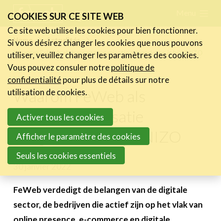
Skip
Menu
FR
NL
COOKIES SUR CE SITE WEB
links
Ce site web utilise les cookies pour bien fonctionner.
Actualités
Home
Actualités
Si vous désirez changer les cookies que nous pouvons
Jump
Waarom FeWeb als beroepsorganisatie aangesloten is bij UNIZO
utiliser, veuillez changer les paramètres des cookies.
Les nouvelles du secteur
to
Vous pouvez consuler notre
politique de
Les FeWeb Vidéos
navigation
confidentialité
pour plus de détails sur notre
Les Cases des membres
Jump
Waarom FeWeb als
utilisation de cookies.
Les Jobs dans le secteur
to
beroepsorganisatie
Activer tous les cookies
main
Activités
aangesloten is bij UNIZO
content
Afficher le paramètre des cookies
Cases Gallery
Seuls les cookies essentiels
30 janvier 2022
Expertise
Le Toolbox
FeWeb verdedigt de belangen van de digitale
sector, de bedrijven die actief zijn op het vlak van
Annuaire prestataires
online presence, e-commerce en digitale