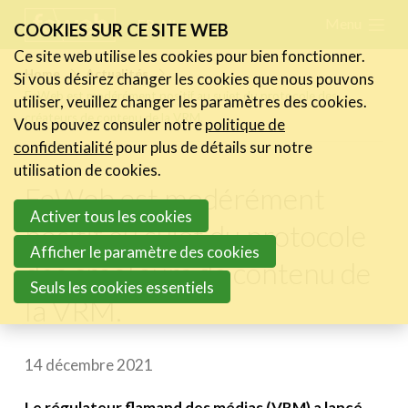
Skip
Menu
FR
NL
COOKIES SUR CE SITE WEB
links
Ce site web utilise les cookies pour bien fonctionner.
Actualités
Home
Actualités
Si vous désirez changer les cookies que nous pouvons
Jump
FeWeb est modérément positif au sujet du protocole des
utiliser, veuillez changer les paramètres des cookies.
Les nouvelles du secteur
to
créateurs de contenu de la VRM.
Vous pouvez consuler notre
politique de
Les FeWeb Vidéos
navigation
confidentialité
pour plus de détails sur notre
Les Cases des membres
Jump
utilisation de cookies.
Les Jobs dans le secteur
FeWeb est modérément
to
Activer tous les cookies
main
positif au sujet du protocole
Activités
content
Afficher le paramètre des cookies
des créateurs de contenu de
Cases Gallery
Seuls les cookies essentiels
la VRM.
Expertise
Le Toolbox
14 décembre 2021
Annuaire prestataires
Le régulateur flamand des médias (VRM) a lancé