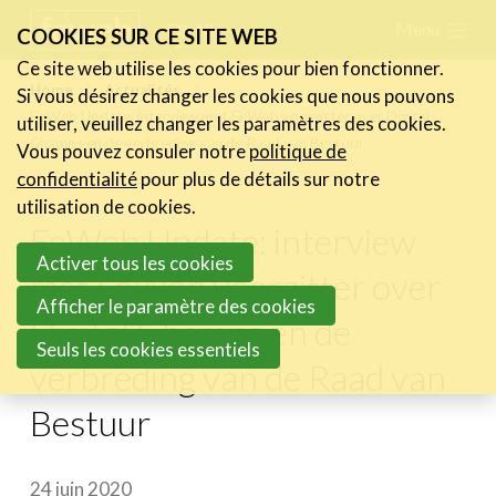
Skip
Menu
FR
NL
COOKIES SUR CE SITE WEB
links
Ce site web utilise les cookies pour bien fonctionner.
Actualités
Home
Actualités
Si vous désirez changer les cookies que nous pouvons
Jump
FeWeb Update: interview met FeWeb voorzitter over Digital
utiliser, veuillez changer les paramètres des cookies.
Les nouvelles du secteur
to
Champs en de verbreding van de Raad van Bestuur
Vous pouvez consuler notre
politique de
Les FeWeb Vidéos
navigation
confidentialité
pour plus de détails sur notre
Les Cases des membres
Jump
utilisation de cookies.
Les Jobs dans le secteur
FeWeb Update: interview
to
Activer tous les cookies
main
met FeWeb voorzitter over
Activités
content
Afficher le paramètre des cookies
Digital Champs en de
Cases Gallery
Seuls les cookies essentiels
verbreding van de Raad van
Expertise
Bestuur
Le Toolbox
Annuaire prestataires
24 juin 2020