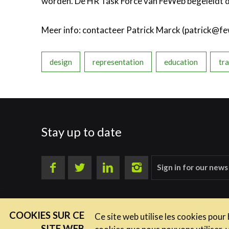
worden. De HR Task Force van FeWeb begeleidt di
Meer info: contacteer Patrick Marck (patrick@f
design
representation
education
tra
Stay up to date
Sign in for our news
COOKIES SUR CE
Ce site web utilise les cookies pour
SITE WEB