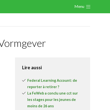
Menu
Actualités
Les nouvelles du secteur
Les FeWeb Vidéos
e Vormgever
Les Cases des membres
Les Jobs dans le secteur
Activités
Lire aussi
Cases Gallery
Federal Learning Account: de
Expertise
reporter à retirer ?
La FeWeb a conclu une cct sur
Le Toolbox
les stages pour les jeunes de
Annuaire prestataires
moins de 26 ans