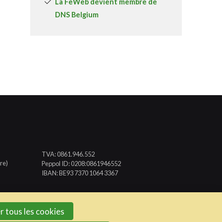
La FeWeb devient membre de
DNS Belgium
TVA: 0861.946.552
re)
Peppol ID: 0208:0861946552
IBAN: BE93 7370 1064 3367
r tous les cookies