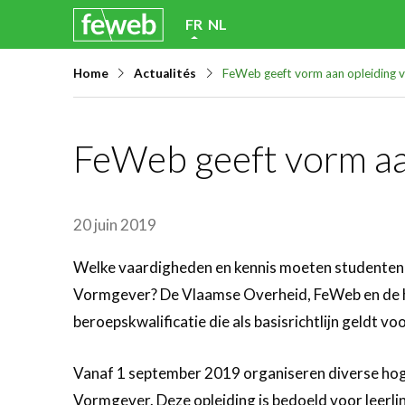
Skip
FR
NL
links
Home
Actualités
FeWeb geeft vorm aan opleiding v
Jump
to
navigation
FeWeb geeft vorm aa
Jump
to
main
20 juin 2019
content
Welke vaardigheden en kennis moeten studenten v
Vormgever? De Vlaamse Overheid, FeWeb en de 
beroepskwalificatie die als basisrichtlijn geldt vo
Vanaf 1 september 2019 organiseren diverse hoge
Vormgever. Deze opleiding is bedoeld voor leerlin