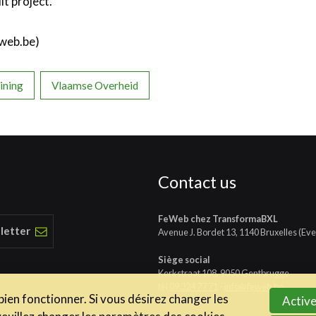
t project.
eweb.be)
ining
Vlaamse Overheid
Contact us
FeWeb chez TransformaBXL
 letter
Avenue J. Bordet 13, 1140 Bruxelles (Eve
Siège social
Kerkstraat 108, 9050 Gentbrugge
tél
09 324 77 71
-
info@feweb.be
 bien fonctionner. Si vous désirez changer les
Active