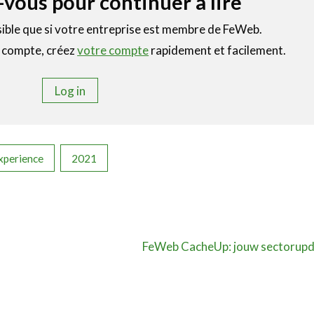
vous pour continuer à lire
sible que si votre entreprise est membre de FeWeb.
e compte, créez
votre compte
rapidement et facilement.
Log in
xperience
2021
FeWeb CacheUp: jouw sectorupda