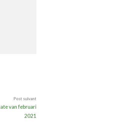
Annuaire prestataires
A propos
Recherch
Account
Become a member
Post suivant
te van februari
2021