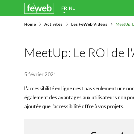
Skip
FR
NL
links
Home
Activités
Les FeWeb Vidéos
MeetUp: Le
Jump
to
navigation
MeetUp: Le ROI de l'
Jump
to
main
5 février 2021
content
L'accessibilité en ligne n'est pas seulement une no
également des avantages aux utilisateurs non po
ajoutée que l'accessibilité offre à vos projets.