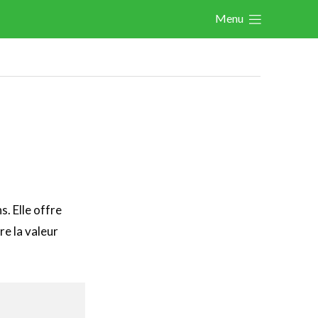
Menu
Actualités
Activités
Agenda
Les activités précédentes
A propos des activités
Les FeWeb Awards
Les FeWeb Vidéos
s. Elle offre
e la valeur
Cases Gallery
Expertise
Le Toolbox