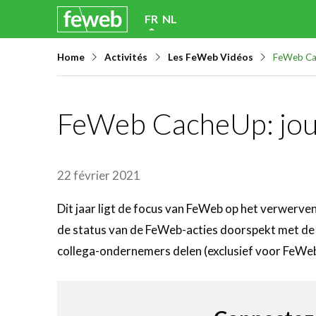
Skip
FR
NL
links
Home
Activités
Les FeWeb Vidéos
FeWeb Cac
Jump
to
navigation
FeWeb CacheUp: jouw
Jump
to
main
22 février 2021
content
Dit jaar ligt de focus van FeWeb op het verwerven
de status van de FeWeb-acties doorspekt met de s
collega-ondernemers delen (exclusief voor FeWe