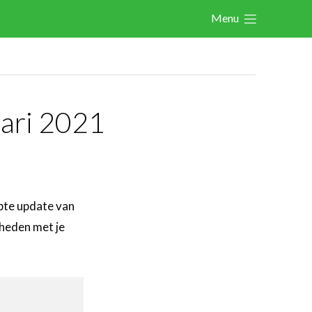
Menu
Actualités
Activités
Agenda
ari 2021
Les activités précédentes
A propos des activités
Les FeWeb Awards
Les FeWeb Vidéos
opte update van
dheden met je
Cases Gallery
Expertise
Le Toolbox