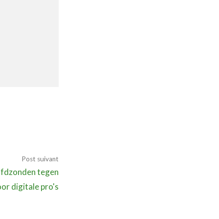
Annuaire prestataires
A propos
Recherch
Account
Become a member
Post suivant
fdzonden tegen
or digitale pro's