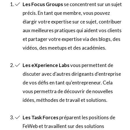
Les Focus Groups
se concentrent sur un sujet
Les partenaires de la FeWeb
précis. En tant que membre, vous pouvez
L'équipe
élargir votre expertise sur ce sujet, contribuer
Contact
aux meilleures pratiques qui aident vos clients
et partager votre expertise via des blogs, des
Recherch
Account
Become a member
vidéos, des meetups et des académies.
Les eXperience Labs
vous permettent de
discuter avec d'autres dirigeants d'entreprise
de vos défis en tant qu'entrepreneur. Cela
vous permettra de découvrir de nouvelles
idées, méthodes de travail et solutions.
Les Task Forces
préparent les positions de
FeWeb et travaillent sur des solutions