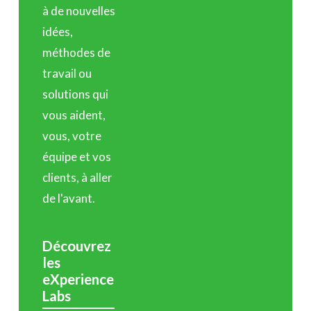
à de nouvelles
idées,
méthodes de
travail ou
solutions qui
vous aident,
vous, votre
équipe et vos
clients, à aller
de l'avant.
Découvrez
les
eXperience
Labs