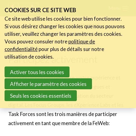
Skip
Menu
FR
NL
COOKIES SUR CE SITE WEB
links
Ce site web utilise les cookies pour bien fonctionner.
Actualités
Home
A propos
Participer activement
Si vous désirez changer les cookies que nous pouvons
Jump
Participez activement
utiliser, veuillez changer les paramètres des cookies.
to
Activités
Vous pouvez consuler notre
politique de
navigation
Cases Gallery
confidentialité
pour plus de détails sur notre
Jump
Participez activement
utilisation de cookies.
Expertise
to
Activer tous les cookies
main
Le Toolbox
Partagez votre connaissance, votre expérience et
content
Afficher le paramètre des cookies
Annuaire prestataires
votre expertise, apprenez de vos collègues et
Seuls les cookies essentiels
contribuez à la professionnalisation du secteur
A propos
digital. Les Focus Groups, les eXperience Labs et les
A propos de la FeWeb
Task Forces sont les trois manières de participer
Code de conduite
activement en tant que membre de la FeWeb:
Devenir membre
Participer activement