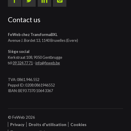
Contact us
FeWeb chez TransformaBXL
Avenue J. Bordet 13, 1140 Bruxelles (Evere)
Siège social
Kerkstraat 108, 9050 Gentbrugge
tél
09 324 77 71
-
info@feweb.be
TVA: 0861.946.552
Peppol ID: 0208:0861946552
IBAN: BE93 7370 1064 3367
© FeWeb 2026
Privacy
Droits d'utilisation
Cookies