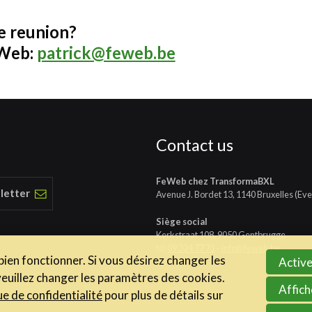
re reunion?
eWeb:
patrick@feweb.be
Contact us
FeWeb chez TransformaBXL
 letter
Avenue J. Bordet 13, 1140 Bruxelles (Eve
Siège social
Kerkstraat 108, 9050 Gentbrugge
tél
09 324 77 71
-
info@feweb.be
 bien fonctionner. Si vous désirez changer les
Active
veuillez changer les paramètres des cookies.
Affich
ue de confidentialité
pour plus de détails sur