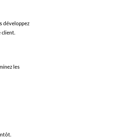
Business Center
us développez
Annuaire prestataires
 client.
A propos
Recherch
Account
Become a member
minez les
ntôt.