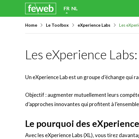
Skip
FR
NL
links
Home
Le Toolbox
eXperience Labs
Les eXperi
Jump
to
navigation
Les eXperience Labs
Jump
to
main
Un eXperience Lab est un groupe d’échange qui ra
content
Objectif : augmenter mutuellement leurs compéte
d’approches innovantes qui profitent à l’ensemble
Le pourquoi des eXperience
Avec les eXperience Labs (XL), vous tirez davantag