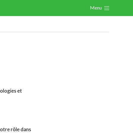
Menu
Actualités
Activités
Cases Gallery
Expertise
Le Toolbox
Centre de connaissance
eXperience Labs
ologies et
La Legal Line
La HR Line
L'assurance de la FeWeb
Jobs & Stages
votre rôle dans
Tools Corner