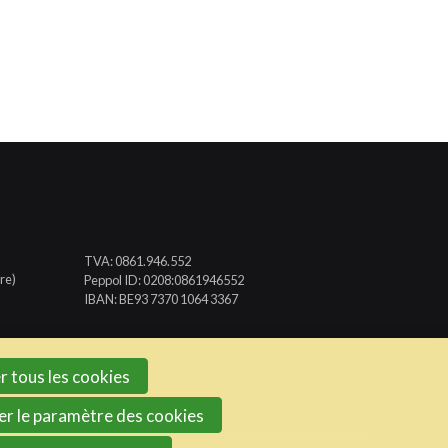
TVA: 0861.946.552
re)
Peppol ID: 0208:0861946552
IBAN: BE93 7370 1064 3367
r tous les cookies
er le paramètre des cookies