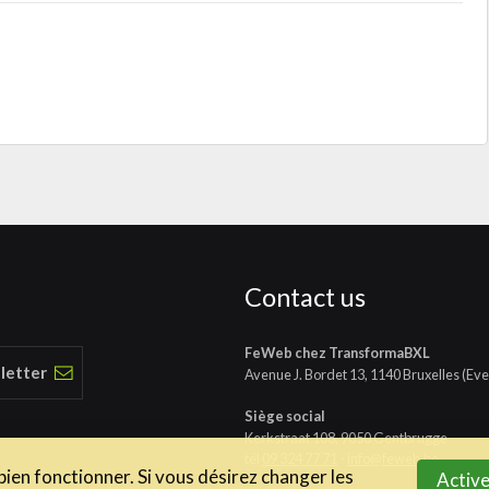
Contact us
FeWeb chez TransformaBXL
 letter
Avenue J. Bordet 13, 1140 Bruxelles (Eve
Siège social
Kerkstraat 108, 9050 Gentbrugge
tél
09 324 77 71
-
info@feweb.be
 bien fonctionner. Si vous désirez changer les
Active