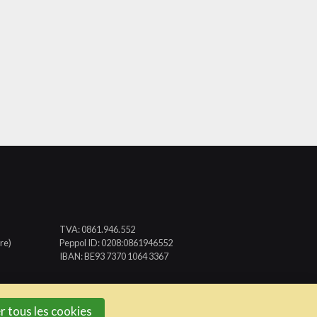
TVA: 0861.946.552
re)
Peppol ID: 0208:0861946552
IBAN: BE93 7370 1064 3367
r tous les cookies