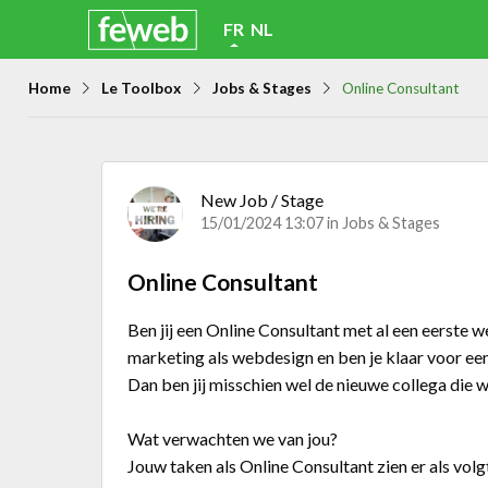
Skip
FR
NL
links
Home
Le Toolbox
Jobs & Stages
Online Consultant
Jump
to
navigation
Jump
New Job / Stage
15/01/2024 13:07 in
Jobs & Stages
to
main
Online Consultant
content
Ben jij een Online Consultant met al een eerste 
marketing als webdesign en ben je klaar voor ee
Dan ben jij misschien wel de nieuwe collega die 
Wat verwachten we van jou?
Jouw taken als Online Consultant zien er als volgt