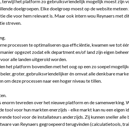
, terwijl het platform zo gebruiksvriendelijk mogelijk moest zijn 
illende doelgroepen. Elke doelgroep moest op de website meteen 
tie die voor hem relevant is. Maar ook intern wou Reynaers met di
tie streven.
ng.
rne processen te optimaliseren qua efficiëntie, kwamen we tot één
 manier opgezet zodat elk department en/of land zijn eigen behee
voor alle landen uitgerold worden.
 het platform bovendien met het oog op een zo soepel mogelijke
xibeler, groter, gebruiksvriendelijker én omvat alle denkbare mar
n om deze processen naar een hoger niveau te tillen.
ten.
is enorm tevreden over het nieuwe platform en de samenwerking.
de tool voor hun markten enerzijds - elke markt kan nu een eigen ide
terende tool voor de installateurs anderzijds. Zij kunnen sneller al
ftware van Reynaers gegroepeerd terugvinden (calculatietools, tr