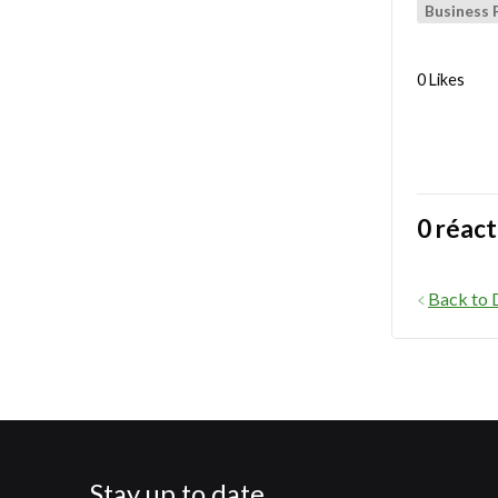
Business 
0 Likes
0 réact
Back to 
Stay up to date