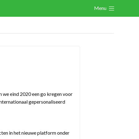
Menu
Actualités
Activités
Cases Gallery
Expertise
Le Toolbox
Annuaire prestataires
oen we eind 2020 een go kregen voor
A propos
internationaal gepersonaliseerd
Recherch
Account
Become a member
ten in het nieuwe platform onder