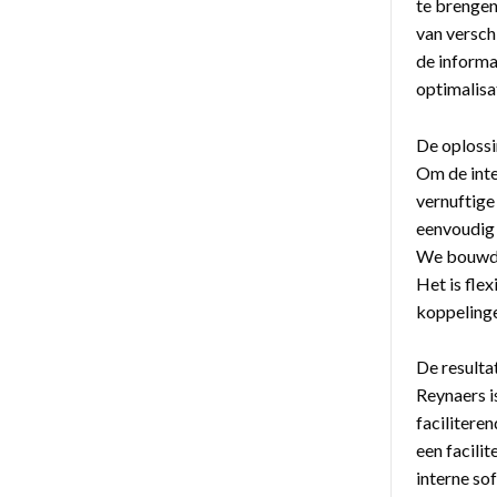
te brengen
van versch
de informa
optimalisa
De oplossi
Om de inte
vernuftige
eenvoudig 
We bouwden
Het is fle
koppelinge
De resulta
Reynaers 
faciliteren
een facili
interne so