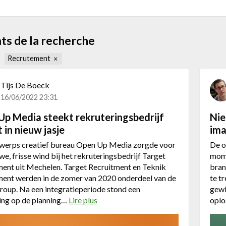
ts de la recherche
Recrutement
Tijs De Boeck
16/06/2022 23:31
Up Media steekt rekruteringsbedrijf
Nie
 in nieuw jasje
im
werps creatief bureau Open Up Media zorgde voor
De o
we, frisse wind bij het rekruteringsbedrijf Target
mome
ment uit Mechelen. Target Recruitment en Teknik
bran
ment werden in de zomer van 2020 onderdeel van de
te t
roup. Na een integratieperiode stond een
gewi
ing op de planning…
Lire plus
a
oplo
b
o