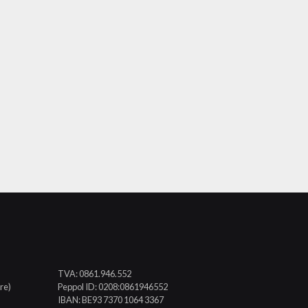
TVA: 0861.946.552
re)
Peppol ID: 0208:0861946552
IBAN: BE93 7370 1064 3367