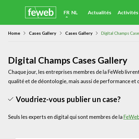
Skip
FR
NL
Actualités
Activités
links
Jump
Home
Cases Gallery
Cases Gallery
Digital Champs Case
to
navigation
Jump
Digital Champs Cases Gallery
to
Chaque jour, les entreprises membres de la FeWeb livrent 
main
qualité et de déontologie, mais aussi de performance et d
content
Voudriez-vous publier un case?
Seuls les experts en digital qui sont membres de la
FeWe