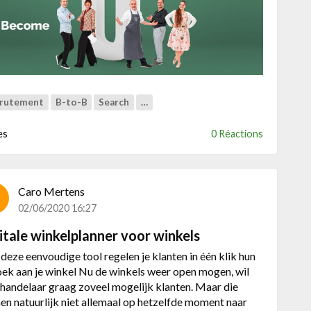
u
t
N
i
e
u
w
rutement
B-to-B
Search
…
e
e
es
0 Réactions
m
p
l
Caro Mertens
o
02/06/2020 16:27
y
e
itale winkelplanner voor winkels
r
b
deze eenvoudige tool regelen je klanten in één klik hun
r
ek aan je winkel Nu de winkels weer open mogen, wil
a
 handelaar graag zoveel mogelijk klanten. Maar die
n
en natuurlijk niet allemaal op hetzelfde moment naar