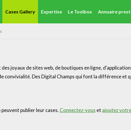
Cases Gallery
Expertise
Le Toolbox
Annuaire prest
Entreprendre & Aides Financières
Marketing de contenu & d'influence
s
des joyaux de sites web, de boutiques en ligne, d'applicatio
e convivialité. Des Digital Champs qui font la différence et q
b
peuvent publier leur cases.
Connectez-vous
et
ajoutez votr