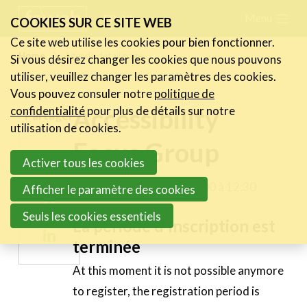
Skip
Menu
FR
NL
COOKIES SUR CE SITE WEB
links
Ce site web utilise les cookies pour bien fonctionner.
Actualités
Home
Agenda detail page
Si vous désirez changer les cookies que nous pouvons
Jump
utiliser, veuillez changer les paramètres des cookies.
to
Activités
Vous pouvez consuler notre
politique de
navigation
Accessibility
Cases Gallery
confidentialité
pour plus de détails sur notre
Partager
Jump
utilisation de cookies.
Expertise
Focus Group
to
Share
Activer tous les cookies
main
Le Toolbox
on
content
mardi 12 mai 2026 de 11:00 à 12:30
Afficher le paramètre des cookies
Annuaire prestataires
Share
Twitter
Seuls les cookies essentiels
on
A propos
La période d'inscription est
Share
Facebook
terminée
on
Recherch
Account
Become a member
At this moment it is not possible anymore
Linkedin
to register, the registration period is