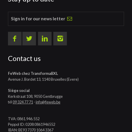
Sign in for our news letter
Contact us
FeWeb chez TransformaBXL
Avenue J. Bordet 13, 1140 Bruxelles (Evere)
Siège social
Kerkstraat 108, 9050 Gentbrugge
tél
09 324 77 71
-
info@feweb.be
TVA: 0861.946.552
Peppol ID: 0208:0861946552
IBAN: BE93 7370 1064 3367