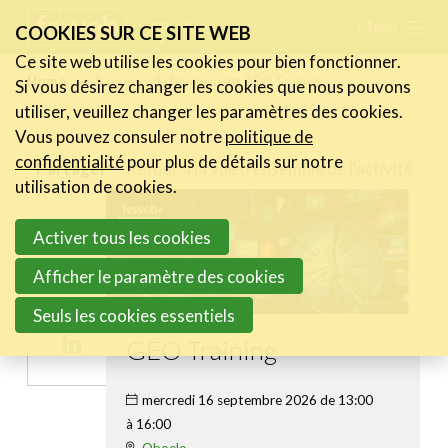
Skip
Menu
FR
NL
COOKIES SUR CE SITE WEB
links
Ce site web utilise les cookies pour bien fonctionner.
Actualités
Home
À propos de l’événement GEO Training
Si vous désirez changer les cookies que nous pouvons
Jump
utiliser, veuillez changer les paramètres des cookies.
to
Activités
Vous pouvez consuler notre
politique de
navigation
Cases Gallery
confidentialité
pour plus de détails sur notre
Retour à la vue d'ensemble de l'activité
Partager
Jump
utilisation de cookies.
Expertise
to
Share
Activer tous les cookies
main
Le Toolbox
on
content
Afficher le paramètre des cookies
Annuaire prestataires
Share
Twitter
Seuls les cookies essentiels
on
A propos
Share
GEO Training
Facebook
on
Recherch
Account
Become a member
mercredi 16 septembre 2026 de 13:00
Linkedin
à 16:00
Oboelo