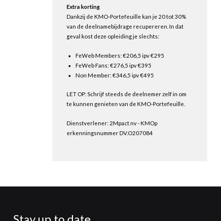
Extra korting
Dankzij de KMO-Portefeuille kan je 20 tot 30%
van de deelnamebijdrage recupereren. In dat
geval kost deze opleiding je slechts:
FeWeb Members: €206,5 ipv €295
FeWeb Fans: €276,5 ipv €395
Non Member: €346,5 ipv €495
LET OP: Schrijf steeds de deelnemer zelf in om
te kunnen genieten van de KMO-Portefeuille.
Dienstverlener: 2Mpact nv - KMOp
erkenningsnummer DV.O207084
Stay up to date