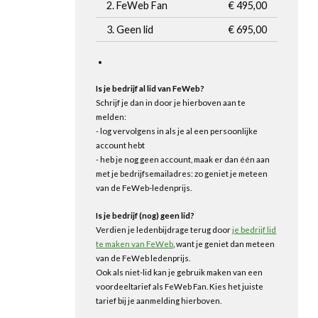
2. FeWeb Fan
€ 495,00
3. Geen lid
€ 695,00
Is je bedrijf al lid van FeWeb?
Schrijf je dan in door je hierboven aan te
melden:
- log vervolgens in als je al een persoonlijke
account hebt
- heb je nog geen account, maak er dan één aan
met je bedrijfsemailadres: zo geniet je meteen
van de FeWeb-ledenprijs.
Is je bedrijf (nog) geen lid?
Verdien je ledenbijdrage terug door
je bedrijf lid
te maken van FeWeb
, want je geniet dan meteen
van de FeWeb ledenprijs.
Ook als niet-lid kan je gebruik maken van een
voordeeltarief als FeWeb Fan. Kies het juiste
tarief bij je aanmelding hierboven.