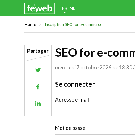
Skip
FR
NL
links
Home
Inscription SEO for e-commerce
Jump
to
navigation
SEO for e-com
Partager
Jump
to
mercredi 7 octobre 2026 de 13:30 
Share
main
on
content
Log in to your account
Se connecter
Share
Twitter
on
Adresse e-mail
Share
Facebook
on
Linkedin
Mot de passe