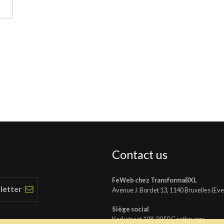
Contact us
FeWeb chez TransformaBXL
 letter
Avenue J. Bordet 13, 1140 Bruxelles (Eve
Siège social
Kerkstraat 108, 9050 Gentbrugge