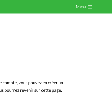
Menu
Actualités
Activités
Cases Gallery
Expertise
Le Toolbox
Annuaire prestataires
A propos
de compte, vous pouvez en créer un.
us pourrez revenir sur cette page.
Recherch
Account
Become a member