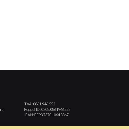
TVA: 0861.946.552
re)
Peppol ID: 0208:0861946552
IBAN: BE93 7370 1064 3367