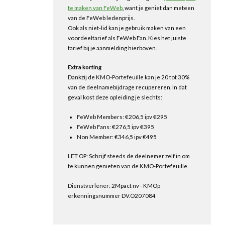
te maken van FeWeb
, want je geniet dan meteen
van de FeWeb ledenprijs.
Ook als niet-lid kan je gebruik maken van een
voordeeltarief als FeWeb Fan. Kies het juiste
tarief bij je aanmelding hierboven.
Extra korting
Dankzij de KMO-Portefeuille kan je 20 tot 30%
van de deelnamebijdrage recupereren. In dat
geval kost deze opleiding je slechts:
FeWeb Members: €206,5 ipv €295
FeWeb Fans: €276,5 ipv €395
Non Member: €346,5 ipv €495
LET OP: Schrijf steeds de deelnemer zelf in om
te kunnen genieten van de KMO-Portefeuille.
Dienstverlener: 2Mpact nv - KMOp
erkenningsnummer DV.O207084