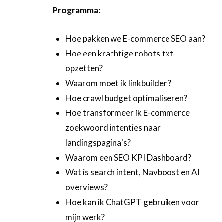
Programma:
Hoe pakken we E-commerce SEO aan?
Hoe een krachtige robots.txt
opzetten?
Waarom moet ik linkbuilden?
Hoe crawl budget optimaliseren?
Hoe transformeer ik E-commerce
zoekwoord intenties naar
landingspaginaʼs?
Waarom een SEO KPI Dashboard?
Wat is search intent, Navboost en AI
overviews?
Hoe kan ik ChatGPT gebruiken voor
mijn werk?