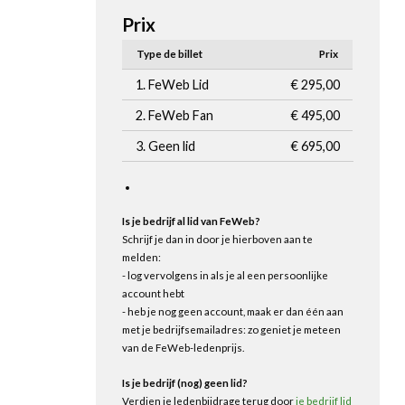
Prix
Type de billet
Prix
1. FeWeb Lid
€ 295,00
2. FeWeb Fan
€ 495,00
3. Geen lid
€ 695,00
Is je bedrijf al lid van FeWeb?
Schrijf je dan in door je hierboven aan te
melden:
- log vervolgens in als je al een persoonlijke
account hebt
- heb je nog geen account, maak er dan één aan
met je bedrijfsemailadres: zo geniet je meteen
van de FeWeb-ledenprijs.
Is je bedrijf (nog) geen lid?
Verdien je ledenbijdrage terug door
je bedrijf lid