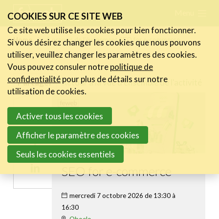
Skip
Menu
FR
NL
COOKIES SUR CE SITE WEB
links
Ce site web utilise les cookies pour bien fonctionner.
Actualités
Home
À propos de l’événement SEO for e-commerce
Si vous désirez changer les cookies que nous pouvons
Jump
utiliser, veuillez changer les paramètres des cookies.
to
Activités
Vous pouvez consuler notre
politique de
navigation
Cases Gallery
confidentialité
pour plus de détails sur notre
Retour à la vue d'ensemble de l'activité
Partager
Jump
utilisation de cookies.
Expertise
to
Share
Activer tous les cookies
main
Le Toolbox
on
content
Afficher le paramètre des cookies
Annuaire prestataires
Share
Twitter
Seuls les cookies essentiels
on
A propos
Share
SEO for e-commerce
Facebook
on
Recherch
Account
Become a member
mercredi 7 octobre 2026 de 13:30 à
Linkedin
16:30
Oboelo