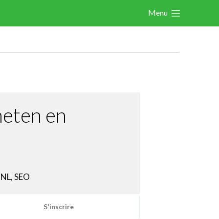
Menu
Actualités
Activités
Cases Gallery
Expertise
meten en
Le Toolbox
Annuaire prestataires
A propos
 NL, SEO
Recherch
Account
Become a member
S'inscrire