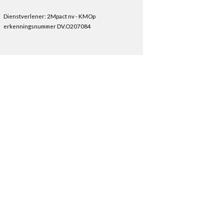
Dienstverlener: 2Mpact nv - KMOp
erkenningsnummer DV.O207084