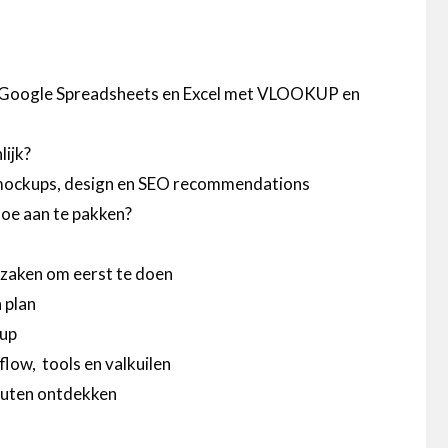
n Google Spreadsheets en Excel met VLOOKUP en
ijk?
mockups, design en SEO recommendations
hoe aan te pakken?
 zaken om eerst te doen
 plan
kup
low, tools en valkuilen
outen ontdekken