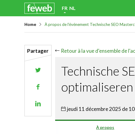
Skip
FR
NL
links
Home
À propos de l’événement Technische SEO Mastercla
Jump
to
navigation
Retour à la vue d'ensemble de l'ac
Partager
Jump
to
Technische SE
Share
main
on
content
optimaliseren
Share
Twitter
on
Share
Facebook
jeudi 11 décembre 2025 de 10
on
Linkedin
À propos