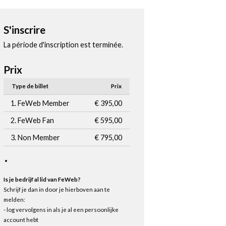
S'inscrire
La période d'inscription est terminée.
Prix
Type de billet
Prix
1. FeWeb Member
€ 395,00
2. FeWeb Fan
€ 595,00
3. Non Member
€ 795,00
Is je bedrijf al lid van FeWeb?
Schrijf je dan in door je hierboven aan te
melden:
- log vervolgens in als je al een persoonlijke
account hebt