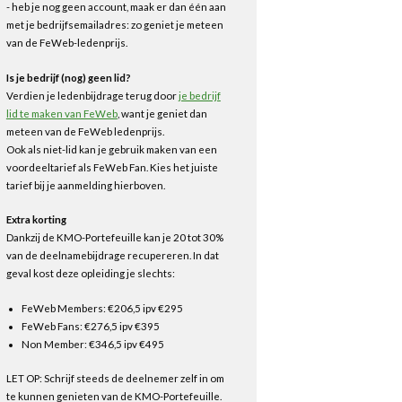
- heb je nog geen account, maak er dan één aan
met je bedrijfsemailadres: zo geniet je meteen
van de FeWeb-ledenprijs.
Is je bedrijf (nog) geen lid?
Verdien je ledenbijdrage terug door
je bedrijf
lid te maken van FeWeb
, want je geniet dan
meteen van de FeWeb ledenprijs.
Ook als niet-lid kan je gebruik maken van een
voordeeltarief als FeWeb Fan. Kies het juiste
tarief bij je aanmelding hierboven.
Extra korting
Dankzij de KMO-Portefeuille kan je 20 tot 30%
van de deelnamebijdrage recupereren. In dat
geval kost deze opleiding je slechts:
FeWeb Members: €206,5 ipv €295
FeWeb Fans: €276,5 ipv €395
Non Member: €346,5 ipv €495
LET OP: Schrijf steeds de deelnemer zelf in om
te kunnen genieten van de KMO-Portefeuille.