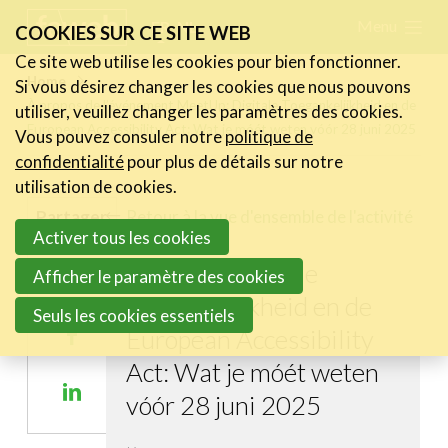
Skip
Menu
FR
NL
COOKIES SUR CE SITE WEB
links
Ce site web utilise les cookies pour bien fonctionner.
Actualités
Home
Si vous désirez changer les cookies que nous pouvons
Jump
À propos de l’événement MeetUp: Digitale Toegankelijkheid en de
utiliser, veuillez changer les paramètres des cookies.
to
Activités
European Accessibility Act: Wat je móét weten vóór 28 juni 2025
Vous pouvez consuler notre
politique de
navigation
Cases Gallery
confidentialité
pour plus de détails sur notre
Jump
utilisation de cookies.
Expertise
to
Retour à la vue d'ensemble de l'activité
Partager
Activer tous les cookies
main
Le Toolbox
MeetUp: Digitale
content
Afficher le paramètre des cookies
Annuaire prestataires
Share
Toegankelijkheid en de
on
Seuls les cookies essentiels
A propos
European Accessibility
Share
Twitter
on
Act: Wat je móét weten
Recherch
Account
Become a member
Share
Facebook
vóór 28 juni 2025
on