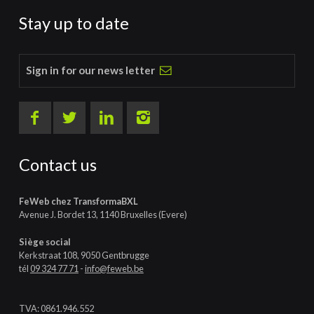
Stay up to date
Sign in for our news letter
Contact us
FeWeb chez TransformaBXL
Avenue J. Bordet 13, 1140 Bruxelles (Evere)
Siège social
Kerkstraat 108, 9050 Gentbrugge
tél
09 324 77 71
-
info@feweb.be
TVA: 0861.946.552