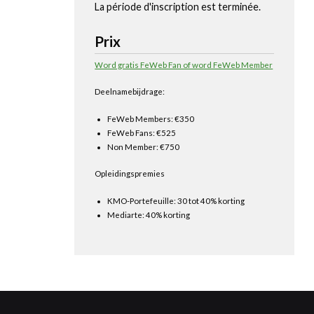
La période d'inscription est terminée.
Prix
Word gratis FeWeb Fan of word FeWeb Member
Deelnamebijdrage:
FeWeb Members: €350
FeWeb Fans: €525
Non Member: €750
Opleidingspremies
KMO-Portefeuille: 30 tot 40% korting
Mediarte: 40% korting