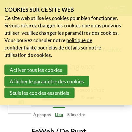
Skip
Menu
FR
NL
COOKIES SUR CE SITE WEB
links
Ce site web utilise les cookies pour bien fonctionner.
Actualités
Home
Lieu de l’événement Social Selling voor webbedrijven
Si vous désirez changer les cookies que nous pouvons
Jump
utiliser, veuillez changer les paramètres des cookies.
to
Activités
Vous pouvez consuler notre
politique de
navigation
Cases Gallery
confidentialité
pour plus de détails sur notre
Retour à la vue d'ensemble de l'activité
Partager
Jump
utilisation de cookies.
Expertise
to
Social Selling voor
Share
Activer tous les cookies
main
Le Toolbox
webbedrijven
on
content
Afficher le paramètre des cookies
Annuaire prestataires
Share
Twitter
jeudi 31 mai 2018 de 09:00 à 17:30
Seuls les cookies essentiels
on
A propos
FeWeb / De Punt
academy
Share
Facebook
on
Recherch
Account
Become a member
À propos
Lieu
S'inscrire
Linkedin
FeWeb / De Punt