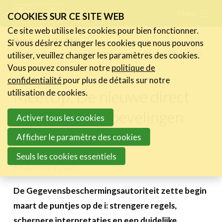
Skip
Menu
FR
NL
COOKIES SUR CE SITE WEB
links
Ce site web utilise les cookies pour bien fonctionner.
Actualités
Home
Actualités
Si vous désirez changer les cookies que nous pouvons
Jump
MeetUp: De nieuwe direct marketing aanbevelingen van de GBA
utiliser, veuillez changer les paramètres des cookies.
Les nouvelles du secteur
to
Vous pouvez consuler notre
politique de
Les FeWeb Vidéos
navigation
confidentialité
pour plus de détails sur notre
Les Cases des membres
Jump
MeetUp: De nieuwe direct
utilisation de cookies.
Les Jobs dans le secteur
to
marketing aanbevelingen
Activer tous les cookies
main
Activités
van de GBA
content
Afficher le paramètre des cookies
Cases Gallery
Seuls les cookies essentiels
6 novembre 2025
Expertise
Le Toolbox
De Gegevensbeschermingsautoriteit zette begin
maart de puntjes op de i: strengere regels,
Annuaire prestataires
scherpere interpretaties en een duidelijke