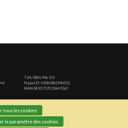
TVA: 0861.946.552
re)
Peppol ID: 0208:0861946552
IBAN: BE93 7370 1064 3367
r tous les cookies
er le paramètre des cookies