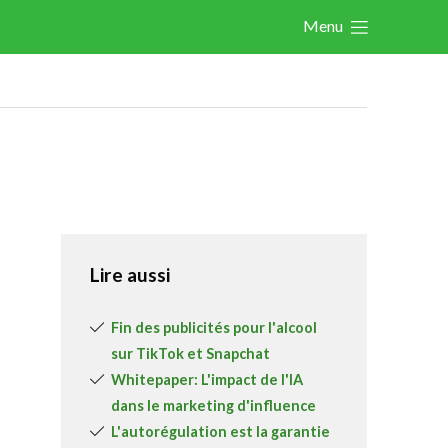
Menu
Actualités
Les nouvelles du secteur
Les FeWeb Vidéos
Les Cases des membres
Les Jobs dans le secteur
Activités
Lire aussi
Cases Gallery
Fin des publicités pour l'alcool
Expertise
sur TikTok et Snapchat
Whitepaper: L'impact de l'IA
Le Toolbox
dans le marketing d'influence
Annuaire prestataires
L'autorégulation est la garantie