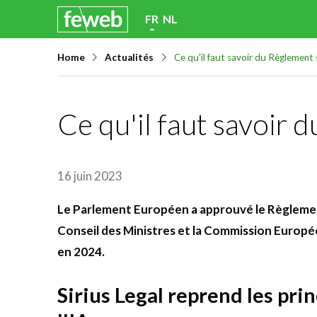
Skip
FR
NL
links
Home
Actualités
Ce qu'il faut savoir du Règlement s
Jump
to
navigation
Ce qu'il faut savoir 
Jump
to
main
16 juin 2023
content
Le Parlement Européen a approuvé le Règlement su
Conseil des Ministres et la Commission Europée
en 2024.
Sirius Legal reprend les pr