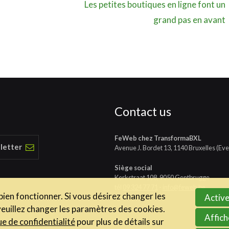
Les petites boutiques en ligne font un
grand pas en avant
Contact us
FeWeb chez TransformaBXL
 letter
Avenue J. Bordet 13, 1140 Bruxelles (Eve
Siège social
Kerkstraat 108, 9050 Gentbrugge
tél
09 324 77 71
-
info@feweb.be
 bien fonctionner. Si vous désirez changer les
Active
veuillez changer les paramètres des cookies.
Affich
ue de confidentialité
pour plus de détails sur