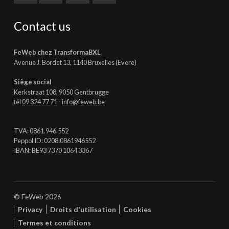
Contact us
FeWeb chez TransformaBXL
Avenue J. Bordet 13, 1140 Bruxelles (Evere)
Siège social
Kerkstraat 108, 9050 Gentbrugge
tél
09 324 77 71
-
info@feweb.be
TVA: 0861.946.552
Peppol ID: 0208:0861946552
IBAN: BE93 7370 1064 3367
© FeWeb 2026
Privacy
Droits d'utilisation
Cookies
Termes et conditions