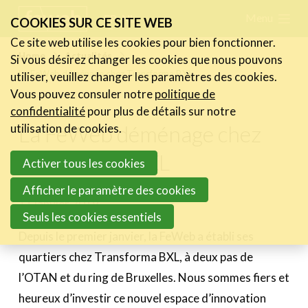
Skip
Menu
FR
NL
COOKIES SUR CE SITE WEB
links
Ce site web utilise les cookies pour bien fonctionner.
Actualités
Home
Actualités
Si vous désirez changer les cookies que nous pouvons
Jump
La FeWeb déménage chez Transforma BXL
utiliser, veuillez changer les paramètres des cookies.
Les nouvelles du secteur
to
Vous pouvez consuler notre
politique de
Les FeWeb Vidéos
navigation
confidentialité
pour plus de détails sur notre
Les Cases des membres
Jump
La FeWeb déménage chez
utilisation de cookies.
Les Jobs dans le secteur
to
Transforma BXL
Activer tous les cookies
main
Activités
content
Afficher le paramètre des cookies
11 janvier 2019
Cases Gallery
Seuls les cookies essentiels
Expertise
Depuis le premier janvier, la FeWeb a établi ses
quartiers chez Transforma BXL, à deux pas de
Le Toolbox
l’OTAN et du ring de Bruxelles. Nous sommes fiers et
Annuaire prestataires
heureux d’investir ce nouvel espace d’innovation