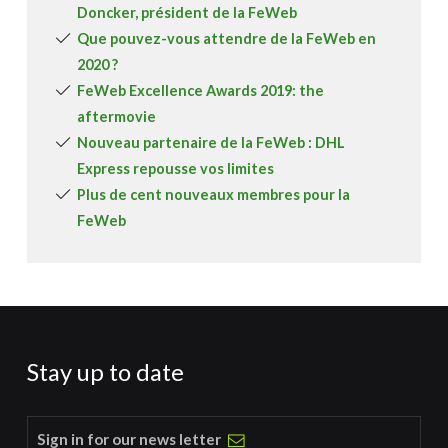
Doncker, président de la FeWeb
Que pouvez-vous attendre de la FeWeb en
2020 ?
FeWeb Excellence Awards 2019: the
aftermovie
Nouveau partenaire de la FeWeb : DHL
Express repousse vos limites
Plus de cent nouveaux membres pour la
FeWeb
Stay up to date
Sign in for our news letter