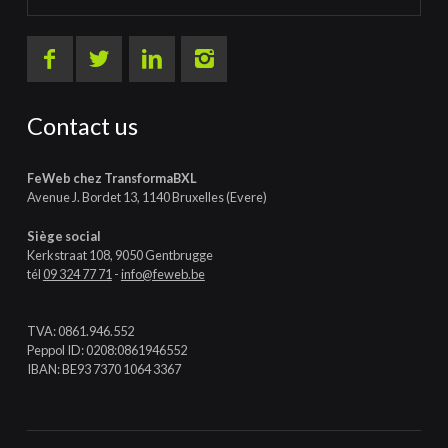
Contact us
FeWeb chez TransformaBXL
Avenue J. Bordet 13, 1140 Bruxelles (Evere)
Siège social
Kerkstraat 108, 9050 Gentbrugge
tél
09 324 77 71
-
info@feweb.be
TVA: 0861.946.552
Peppol ID: 0208:0861946552
IBAN: BE93 7370 1064 3367