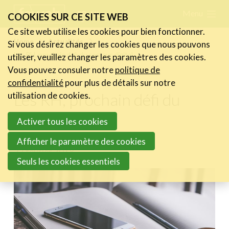
Skip
Menu
FR
NL
COOKIES SUR CE SITE WEB
links
Ce site web utilise les cookies pour bien fonctionner.
Actualités
Home
Actualités
Si vous désirez changer les cookies que nous pouvons
Jump
Les RH, prochain défi du secteur digital
utiliser, veuillez changer les paramètres des cookies.
Les nouvelles du secteur
to
Vous pouvez consuler notre
politique de
Les FeWeb Vidéos
navigation
confidentialité
pour plus de détails sur notre
Les Cases des membres
Jump
Les RH, prochain défi du
utilisation de cookies.
Les Jobs dans le secteur
to
secteur digital
Activer tous les cookies
main
Activités
content
Afficher le paramètre des cookies
22 février 2018
Cases Gallery
Seuls les cookies essentiels
Expertise
Le Toolbox
Annuaire prestataires