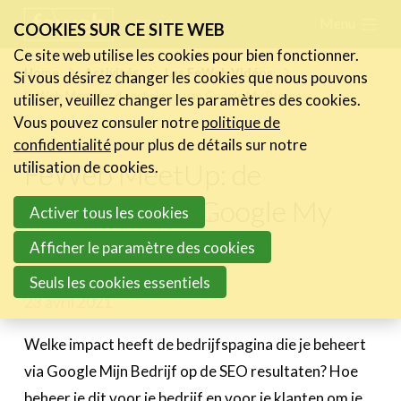
Skip
Menu
FR
NL
COOKIES SUR CE SITE WEB
links
Ce site web utilise les cookies pour bien fonctionner.
Actualités
Home
Activités
Les FeWeb Vidéos
Si vous désirez changer les cookies que nous pouvons
Jump
FeWeb MeetUp: de geheimen van Google My Business
utiliser, veuillez changer les paramètres des cookies.
to
Activités
Vous pouvez consuler notre
politique de
navigation
Agenda
confidentialité
pour plus de détails sur notre
Jump
Les activités précédentes
FeWeb MeetUp: de
utilisation de cookies.
to
A propos des activités
geheimen van Google My
Activer tous les cookies
main
Les FeWeb Awards
Business
content
Les FeWeb Vidéos
Afficher le paramètre des cookies
Seuls les cookies essentiels
Cases Gallery
23 avril 2021
Expertise
Welke impact heeft de bedrijfspagina die je beheert
Le Toolbox
via Google Mijn Bedrijf op de SEO resultaten? Hoe
beheer je dit voor je bedrijf en voor je klanten om je