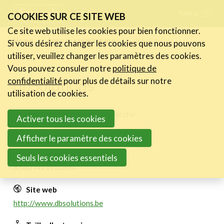
Skip
Menu
FR
NL
COOKIES SUR CE SITE WEB
links
Ce site web utilise les cookies pour bien fonctionner.
Actualités
Home
Annuaire prestataires
dbSolutions
Si vous désirez changer les cookies que nous pouvons
Jump
utiliser, veuillez changer les paramètres des cookies.
to
Activités
Vous pouvez consuler notre
politique de
navigation
dbSolutions
Cases Gallery
confidentialité
pour plus de détails sur notre
Jump
utilisation de cookies.
Expertise
to
Retour aux résultats de recherche
Activer tous les cookies
main
Le Toolbox
content
Afficher le paramètre des cookies
Annuaire prestataires
Adresse
Kortrijkstraat 34
Seuls les cookies essentiels
A propos
8560 WEVELGEM
Recherch
Site web
Account
Become a member
http://www.dbsolutions.be