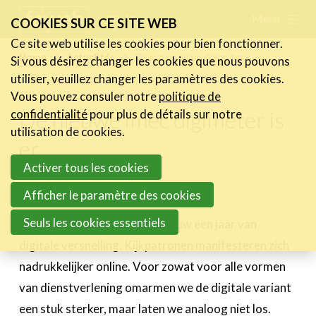
Skip
Menu
FR
NL
COOKIES SUR CE SITE WEB
links
Ce site web utilise les cookies pour bien fonctionner.
Actualités
Home
Actualités
De nieuwe imec digimeter is er
Si vous désirez changer les cookies que nous pouvons
Jump
utiliser, veuillez changer les paramètres des cookies.
Les nouvelles du secteur
to
Vous pouvez consuler notre
politique de
Les FeWeb Vidéos
navigation
De nieuwe imec digimeter is
confidentialité
pour plus de détails sur notre
Les Cases des membres
Jump
utilisation de cookies.
er
Les Jobs dans le secteur
to
Activer tous les cookies
main
Activités
content
14 mars 2025
Afficher le paramètre des cookies
Cases Gallery
Seuls les cookies essentiels
2024 was in Vlaanderen opnieuw een jaar van
Expertise
digitale versnelling. Kijkpatronen manifesteren zich
nadrukkelijker online. Voor zowat voor alle vormen
Le Toolbox
van dienstverlening omarmen we de digitale variant
Annuaire prestataires
een stuk sterker, maar laten we analoog niet los.