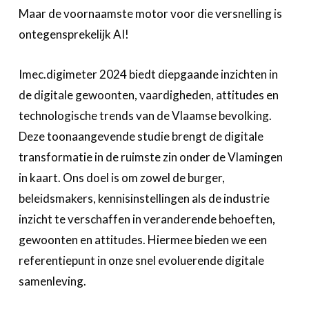
A propos
Maar de voornaamste motor voor die versnelling is
ontegensprekelijk AI!
Recherch
Account
Become a member
Imec.digimeter 2024 biedt diepgaande inzichten in
de digitale gewoonten, vaardigheden, attitudes en
technologische trends van de Vlaamse bevolking.
Deze toonaangevende studie brengt de digitale
transformatie in de ruimste zin onder de Vlamingen
in kaart. Ons doel is om zowel de burger,
beleidsmakers, kennisinstellingen als de industrie
inzicht te verschaffen in veranderende behoeften,
gewoonten en attitudes. Hiermee bieden we een
referentiepunt in onze snel evoluerende digitale
samenleving.