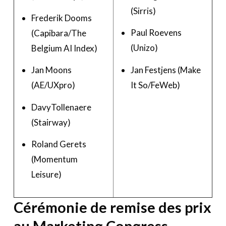
(Sirris)
Frederik Dooms
Paul Roevens
(Capibara/The
(Unizo)
Belgium AI Index)
Jan Festjens (Make
Jan Moons
It So/FeWeb)
(AE/UXpro)
DavyTollenaere
(Stairway)
Roland Gerets
(Momentum
Leisure)
Cérémonie de remise des prix
au Marketing Congress