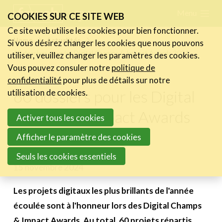
Skip
Menu
FR
NL
COOKIES SUR CE SITE WEB
links
Ce site web utilise les cookies pour bien fonctionner.
Actualités
Home
Actualités
Si vous désirez changer les cookies que nous pouvons
Jump
60 dossiers pour les Digital Champs & Impact Awards 2024
utiliser, veuillez changer les paramètres des cookies.
Les nouvelles du secteur
to
Vous pouvez consuler notre
politique de
Les FeWeb Vidéos
navigation
confidentialité
pour plus de détails sur notre
Les Cases des membres
Jump
60 dossiers pour les Digital
utilisation de cookies.
Les Jobs dans le secteur
to
Champs & Impact Awards
Activer tous les cookies
main
Activités
2024
content
Afficher le paramètre des cookies
Cases Gallery
Seuls les cookies essentiels
15 novembre 2024
Expertise
Le Toolbox
Les projets digitaux les plus brillants de l'année
écoulée sont à l'honneur lors des Digital Champs
Annuaire prestataires
& Impact Awards. Au total, 60 projets répartis