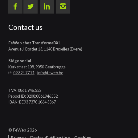
Contact us
FeWeb chez TransformaBXL
Avenue J. Bordet 13, 1140 Bruxelles (Evere)
Siège social
Kerkstraat 108, 9050 Gentbrugge
tél
09 324 77 71
-
info@feweb.be
TVA: 0861.946.552
Peppol ID: 0208:0861946552
IBAN: BE93 7370 1064 3367
© FeWeb 2026
Privacy
Droits d'utilisation
Cookies