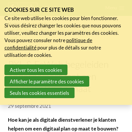
Skip
Menu
FR
NL
COOKIES SUR CE SITE WEB
links
Ce site web utilise les cookies pour bien fonctionner.
Actualités
Home
Actualités
Si vous désirez changer les cookies que nous pouvons
Jump
PXL & FeWeb begeleiden ondernemers met een digitaal plan op
utiliser, veuillez changer les paramètres des cookies.
Les nouvelles du secteur
to
maat
Vous pouvez consuler notre
politique de
Les FeWeb Vidéos
navigation
confidentialité
pour plus de détails sur notre
Les Cases des membres
Jump
utilisation de cookies.
Les Jobs dans le secteur
PXL & FeWeb begeleiden
to
Activer tous les cookies
main
ondernemers met een
Activités
content
Afficher le paramètre des cookies
digitaal plan op maat
Cases Gallery
Seuls les cookies essentiels
Expertise
29 septembre 2021
Le Toolbox
Hoe kan je als digitale dienstverlener je klanten
Annuaire prestataires
helpen om een digitaal plan op maat te bouwen?