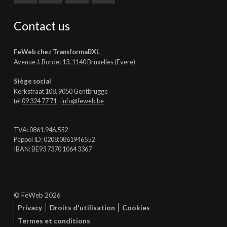
Contact us
FeWeb chez TransformaBXL
Avenue J. Bordet 13, 1140 Bruxelles (Evere)
Siège social
Kerkstraat 108, 9050 Gentbrugge
tél
09 324 77 71
-
info@feweb.be
TVA: 0861.946.552
Peppol ID: 0208:0861946552
IBAN: BE93 7370 1064 3367
© FeWeb 2026
Privacy
Droits d'utilisation
Cookies
Termes et conditions