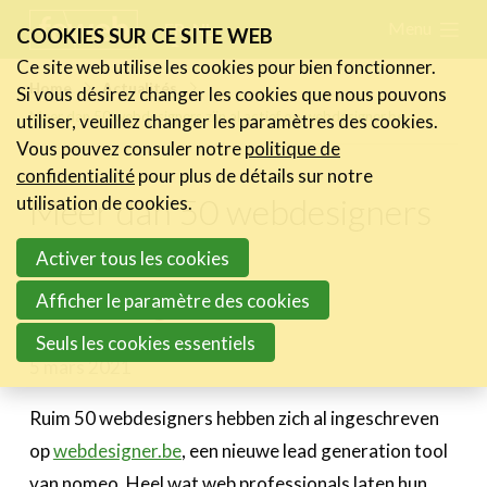
Skip
Menu
FR
NL
COOKIES SUR CE SITE WEB
links
Ce site web utilise les cookies pour bien fonctionner.
Actualités
Home
Actualités
Si vous désirez changer les cookies que nous pouvons
Jump
Meer dan 50 webdesigners zijn al actief op webdesigner.be
utiliser, veuillez changer les paramètres des cookies.
Les nouvelles du secteur
to
Vous pouvez consuler notre
politique de
Les FeWeb Vidéos
navigation
confidentialité
pour plus de détails sur notre
Les Cases des membres
Jump
Meer dan 50 webdesigners
utilisation de cookies.
Les Jobs dans le secteur
to
zijn al actief op
Activer tous les cookies
main
Activités
webdesigner.be
content
Afficher le paramètre des cookies
Cases Gallery
Seuls les cookies essentiels
5 mars 2021
Expertise
Le Toolbox
Ruim 50 webdesigners hebben zich al ingeschreven
op
webdesigner.be
, een nieuwe lead generation tool
Annuaire prestataires
van nomeo. Heel wat web professionals laten hun