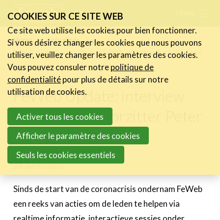
Skip
Menu
FR
NL
COOKIES SUR CE SITE WEB
links
Ce site web utilise les cookies pour bien fonctionner.
Actualités
Home
Actualités
Si vous désirez changer les cookies que nous pouvons
Jump
FeWeb Update: interview met FeWeb voorzitter Peter Ryckaert
utiliser, veuillez changer les paramètres des cookies.
Les nouvelles du secteur
to
Vous pouvez consuler notre
politique de
Les FeWeb Vidéos
navigation
confidentialité
pour plus de détails sur notre
Les Cases des membres
Jump
FeWeb Update: interview
utilisation de cookies.
Les Jobs dans le secteur
to
met FeWeb voorzitter Peter
Activer tous les cookies
main
Activités
Ryckaert
content
Afficher le paramètre des cookies
Cases Gallery
Seuls les cookies essentiels
24 avril 2020
Expertise
Le Toolbox
Sinds de start van de coronacrisis ondernam FeWeb
een reeks van acties om de leden te helpen via
Annuaire prestataires
realtime informatie, interactieve sessies onder