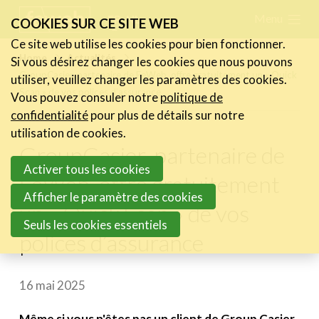
Skip
Menu
FR
NL
COOKIES SUR CE SITE WEB
links
Ce site web utilise les cookies pour bien fonctionner.
Actualités
Home
Actualités
Si vous désirez changer les cookies que nous pouvons
Jump
GroupCasier, partenaire de FeWeb, offre gratuitement un « Quick
utiliser, veuillez changer les paramètres des cookies.
Les nouvelles du secteur
to
Scan » de vos polices d’assurance
Vous pouvez consuler notre
politique de
Les FeWeb Vidéos
navigation
confidentialité
pour plus de détails sur notre
Les Cases des membres
Jump
utilisation de cookies.
Les Jobs dans le secteur
GroupCasier, partenaire de
to
Activer tous les cookies
main
FeWeb, offre gratuitement
Activités
content
Afficher le paramètre des cookies
un « Quick Scan » de vos
Cases Gallery
Seuls les cookies essentiels
polices d’assurance
Expertise
Le Toolbox
16 mai 2025
Annuaire prestataires
Même si vous n'êtes pas un client de Group Casier,