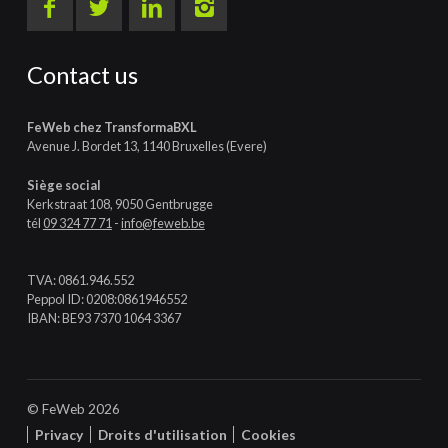
Contact us
FeWeb chez TransformaBXL
Avenue J. Bordet 13, 1140 Bruxelles (Evere)
Siège social
Kerkstraat 108, 9050 Gentbrugge
tél
09 324 77 71
-
info@feweb.be
TVA: 0861.946.552
Peppol ID: 0208:0861946552
IBAN: BE93 7370 1064 3367
© FeWeb 2026
Privacy
Droits d'utilisation
Cookies