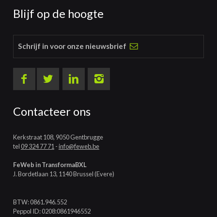
Blijf op de hoogte
Schrijf in voor onze nieuwsbrief
Contacteer ons
Kerkstraat 108, 9050 Gentbrugge
tel
09 324 77 71
-
info@feweb.be
FeWeb in TransformaBXL
J. Bordetlaan 13, 1140 Brussel (Evere)
BTW: 0861.946.552
Peppol ID: 0208:0861946552