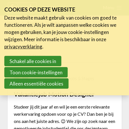
Skip
Menu
FR
NL
COOKIES OP DEZE WEBSITE
links
Deze website maakt gebruik van cookies om goed te
Nieuws
Home
Toolbox
Jobs & Stages
functioneren. Als je wilt aanpassen welke cookies we
Jump
Vakantiejob Motion Designer
mogen gebruiken, kan je jouw cookie-instellingen
to
Activiteiten
wijzigen. Meer informatie is beschikbaar in onze
navigation
Cases
privacyverklaring
.
Jump
Jobs & Stages
Expertise
to
Schakel alle cookies in
main
Toolbox
Toon cookie-instellingen
Kel Wouters
content
4/04/2024 15:13 in
Jobs & Stages
Kenniscentrum
Alleen essentiële cookies
eXperience Labs
Vakantiejob Motion Designer
Legal Line
HR Line
Studeer jij dit jaar af en wil je een eerste
relevante
FeWeb Verzekering
werkervaring opdoen voor op je CV? Dan ben je bij
Jobs & Stages
ons aan het juiste adres.
😉
We zijn op zoek naar een
gemotiveerde jobstudent(e) die ons
d
esignteam
Tools Corner