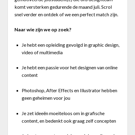
komt versterken gedurende de maand juli. Scrol
Business Center
snel verder en ontdek of we een perfect match
zijn.
Ask The Expert
Naar wie zijn we op zoek?
Bedrijvenzoeker
Je hebt een opleiding gevolgd in graphic design,
Over FeWeb
video of multimedia
Zoeken
Account
Lid worden
Je hebt een passie voor het designen van online
content
Photoshop, After Effects en Illustrator hebben
geen geheimen voor jou
Je zet ideeën moeiteloos om in grafische
content, en bedenkt ook graag zelf concepten