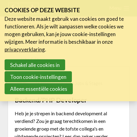
Skip
Menu
FR
NL
COOKIES OP DEZE WEBSITE
links
Deze website maakt gebruik van cookies om goed te
Nieuws
Home
Toolbox
Jobs & Stages
functioneren. Als je wilt aanpassen welke cookies we
Jump
Backend/PHP Developer
mogen gebruiken, kan je jouw cookie-instellingen
to
Activiteiten
wijzigen. Meer informatie is beschikbaar in onze
navigation
Cases
privacyverklaring
.
Jump
Jobs & Stages
Expertise
to
Schakel alle cookies in
main
Toolbox
Toon cookie-instellingen
New Job / Stage
content
15/01/2024 15:22 in
Jobs & Stages
Kenniscentrum
Alleen essentiële cookies
eXperience Labs
Backend/PHP Developer
Legal Line
HR Line
Heb je je strepen in backend development al
FeWeb Verzekering
verdiend? Zou je graag terechtkomen in een
Jobs & Stages
groeiende groep met de tofste collega's en
uitdagende projecten? Lees dan zeker verder.
Tools Corner