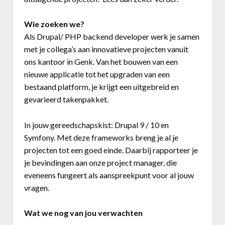
Business Center
Wie zoeken we?
Ask The Expert
Als Drupal/ PHP backend developer werk je samen
met je collega’s aan innovatieve projecten vanuit
Bedrijvenzoeker
ons kantoor in Genk. Van het bouwen van een
nieuwe applicatie tot het upgraden van een
Over FeWeb
bestaand platform, je krijgt een uitgebreid en
gevarieerd takenpakket.
Zoeken
Account
Lid worden
In jouw gereedschapskist: Drupal 9 / 10 en
Symfony. Met deze frameworks breng je al je
projecten tot een goed einde. Daarbij rapporteer je
je bevindingen aan onze project manager, die
eveneens fungeert als aanspreekpunt voor al jouw
vragen.
Wat we nog van jou verwachten