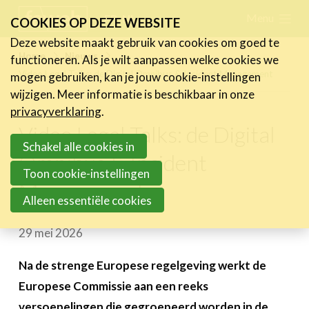
Skip
Menu
FR
NL
COOKIES OP DEZE WEBSITE
links
Deze website maakt gebruik van cookies om goed te
Nieuws
Home
Nieuws
functioneren. Als je wilt aanpassen welke cookies we
Jump
Video Legal Talks: de Digital Omnibus & Incident Management
mogen gebruiken, kan je jouw cookie-instellingen
Nieuwsberichten
to
wijzigen. Meer informatie is beschikbaar in onze
FeWeb Videos
navigation
privacyverklaring
.
Cases van de leden
Jump
Video Legal Talks: de Digital
Jobs in de sector
to
Schakel alle cookies in
Omnibus & Incident
main
Toon cookie-instellingen
Activiteiten
Management
content
Alleen essentiële cookies
Cases
29 mei 2026
Expertise
Toolbox
Na de strenge Europese regelgeving werkt de
Europese Commissie aan een reeks
Bedrijvenzoeker
versoepelingen die gegroepeerd worden in de