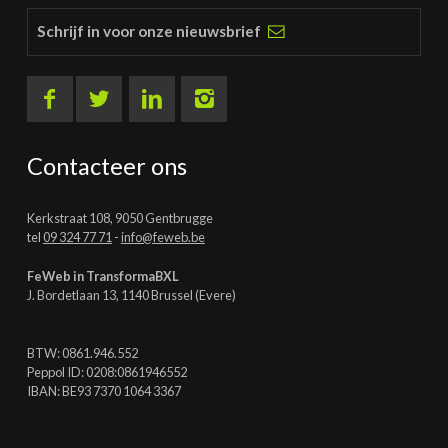
Schrijf in voor onze nieuwsbrief
Contacteer ons
Kerkstraat 108, 9050 Gentbrugge
tel
09 324 77 71
-
info@feweb.be
FeWeb in TransformaBXL
J. Bordetlaan 13, 1140 Brussel (Evere)
BTW: 0861.946.552
Peppol ID: 0208:0861946552
IBAN: BE93 7370 1064 3367