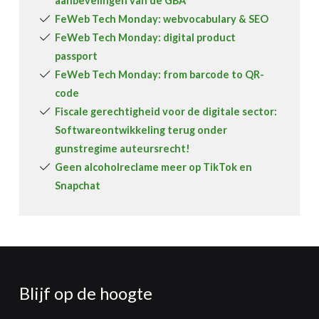
aanbevelingen van de GBA
FeWeb Tech Monday: webvocabulary & SEO
FeWeb Tech Monday: digital product
passport
FeWeb Tech Monday: from barcode to QR-
code
Fiscale gerechtigheid voor de digitale sector:
Softwareontwikkeling terug onder
gunstregime auteursrecht!
Geen alcoholreclame meer op TikTok en
Snapchat
Blijf op de hoogte