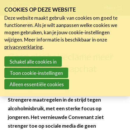
Skip
Menu
FR
NL
COOKIES OP DEZE WEBSITE
links
Deze website maakt gebruik van cookies om goed te
Nieuws
Home
Nieuws
functioneren. Als je wilt aanpassen welke cookies we
Jump
Geen alcoholreclame meer op TikTok en Snapchat
mogen gebruiken, kan je jouw cookie-instellingen
Nieuwsberichten
to
wijzigen. Meer informatie is beschikbaar in onze
FeWeb Videos
navigation
privacyverklaring
.
Cases van de leden
Jump
Geen alcoholreclame meer
Jobs in de sector
to
Schakel alle cookies in
op TikTok en Snapchat
main
Toon cookie-instellingen
Activiteiten
content
Alleen essentiële cookies
29 november 2024
Cases
Expertise
Strengere maatregelen in de strijd tegen
alcoholmisbruik, met een sterke focus op
Toolbox
jongeren. Het vernieuwde Convenant ziet
Bedrijvenzoeker
strenger toe op sociale media die geen