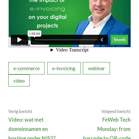
e-commerce
e-invoicing
webinar
video
Vorig bericht
Volgend bericht
Video: wat met
FeWeb Tech
domeinnamen en
Monday: from
hosting onder NIS2?
barcode to QR-code