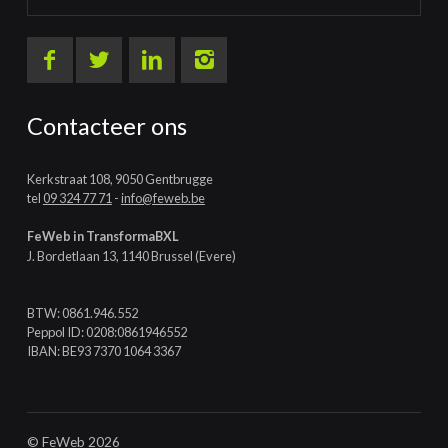
Contacteer ons
Kerkstraat 108, 9050 Gentbrugge
tel
09 324 77 71
-
info@feweb.be
FeWeb in TransformaBXL
J. Bordetlaan 13, 1140 Brussel (Evere)
BTW: 0861.946.552
Peppol ID: 0208:0861946552
IBAN: BE93 7370 1064 3367
© FeWeb 2026