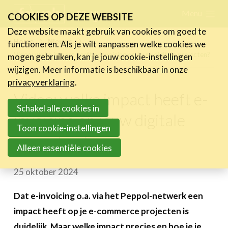
Skip
Menu
FR
NL
COOKIES OP DEZE WEBSITE
links
Deze website maakt gebruik van cookies om goed te
Nieuws
Home
Nieuws
functioneren. Als je wilt aanpassen welke cookies we
Jump
Video: welke impact heeft e-invoicing op jouw digitale projecten?
mogen gebruiken, kan je jouw cookie-instellingen
Nieuwsberichten
to
wijzigen. Meer informatie is beschikbaar in onze
FeWeb Videos
navigation
privacyverklaring
.
Cases van de leden
Jump
Video: welke impact heeft e-
Jobs in de sector
to
Schakel alle cookies in
invoicing op jouw digitale
main
Toon cookie-instellingen
Activiteiten
projecten?
content
Alleen essentiële cookies
Cases
25 oktober 2024
Expertise
Toolbox
Dat e-invoicing o.a. via het Peppol-netwerk een
impact heeft op je e-commerce projecten is
Bedrijvenzoeker
duidelijk. Maar welke impact precies en hoe je je