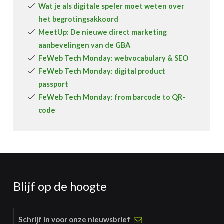
Wat je als digitale speler moet weten over
het begrotingsakkoord
MeetUp: De nieuwe direct marketing
aanbevelingen van de GBA
FeWeb Tech Monday: webvocabulary & SEO
FeWeb Tech Monday: digital product
passport
FeWeb Tech Monday: from barcode to QR-
code
Blijf op de hoogte
Schrijf in voor onze nieuwsbrief