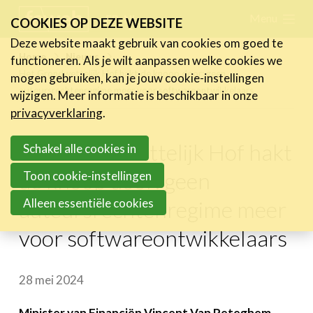
Skip
Menu
FR
NL
COOKIES OP DEZE WEBSITE
links
Deze website maakt gebruik van cookies om goed te
Nieuws
Home
Nieuws
functioneren. Als je wilt aanpassen welke cookies we
Jump
Het Grondwettelijk Hof hakt de knoop door: geen
mogen gebruiken, kan je jouw cookie-instellingen
Nieuwsberichten
to
auteursrechtenregime meer voor softwareontwikkelaars
wijzigen. Meer informatie is beschikbaar in onze
FeWeb Videos
navigation
privacyverklaring
.
Cases van de leden
Jump
Jobs in de sector
Het Grondwettelijk Hof hakt
to
Schakel alle cookies in
main
de knoop door: geen
Toon cookie-instellingen
Activiteiten
content
Alleen essentiële cookies
auteursrechtenregime meer
Cases
voor softwareontwikkelaars
Expertise
Toolbox
28 mei 2024
Bedrijvenzoeker
Minister van Financiën Vincent Van Peteghem