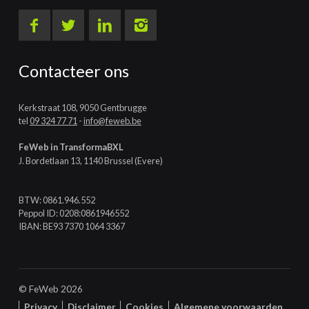
Contacteer ons
Kerkstraat 108, 9050 Gentbrugge
tel
09 324 77 71
-
info@feweb.be
FeWeb in TransformaBXL
J. Bordetlaan 13, 1140 Brussel (Evere)
BTW: 0861.946.552
Peppol ID: 0208:0861946552
IBAN: BE93 7370 1064 3367
© FeWeb 2026
Privacy
Disclaimer
Cookies
Algemene voorwaarden