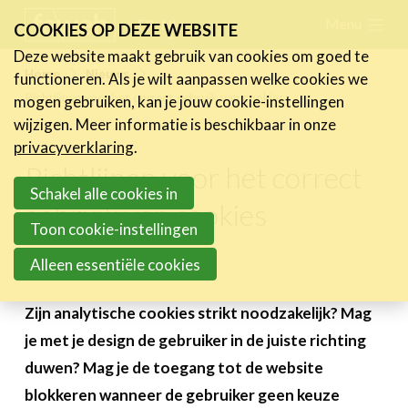
Skip
Menu
FR
NL
COOKIES OP DEZE WEBSITE
links
Deze website maakt gebruik van cookies om goed te
Nieuws
Home
Nieuws
functioneren. Als je wilt aanpassen welke cookies we
Jump
Richtlijnen voor het correct gebruik van cookies
mogen gebruiken, kan je jouw cookie-instellingen
Nieuwsberichten
to
wijzigen. Meer informatie is beschikbaar in onze
FeWeb Videos
navigation
privacyverklaring
.
Cases van de leden
Jump
Richtlijnen voor het correct
Jobs in de sector
to
Schakel alle cookies in
gebruik van cookies
main
Toon cookie-instellingen
Activiteiten
content
Alleen essentiële cookies
19 januari 2024
Cases
Expertise
Zijn analytische cookies strikt noodzakelijk? Mag
je met je design de gebruiker in de juiste richting
Toolbox
duwen? Mag je de toegang tot de website
Bedrijvenzoeker
blokkeren wanneer de gebruiker geen keuze