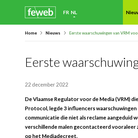
Skip
FR
NL
Nieu
links
Jump
Home
Nieuws
Eerste waarschuwingen van VRM voor 
to
navigation
Jump
Eerste waarschuwing
to
main
content
22 december 2022
De Vlaamse Regulator voor de Media (VRM) die
Protocol, legde 3 influencers waarschuwingen 
communicatie die niet als reclame aangeduid 
verschillende malen gecontacteerd vooraleer z
op het Mediadecreet.