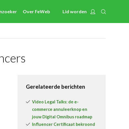
Zoeken
Account
enzoeker
Over FeWeb
Lid worden
Nieuws
Nieuwsberichten
FeWeb Videos
Cases van de leden
ncers
Jobs in de sector
Activiteiten
Gerelateerde berichten
Cases
Expertise
Video Legal Talks: de e-
commerce annuleerknop en
Toolbox
jouw Digital Omnibus roadmap
Bedrijvenzoeker
Influencer Certificaat bekroond