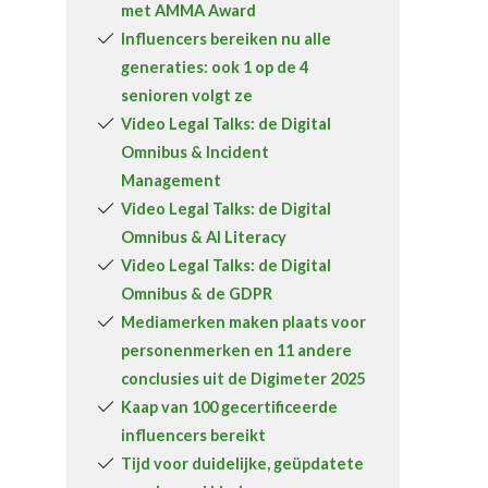
met AMMA Award
Over FeWeb
Influencers bereiken nu alle
generaties: ook 1 op de 4
Zoeken
Account
Lid worden
senioren volgt ze
Video Legal Talks: de Digital
Omnibus & Incident
Management
Video Legal Talks: de Digital
Omnibus & AI Literacy
Video Legal Talks: de Digital
Omnibus & de GDPR
Mediamerken maken plaats voor
personenmerken en 11 andere
conclusies uit de Digimeter 2025
Kaap van 100 gecertificeerde
influencers bereikt
Tijd voor duidelijke, geüpdatete