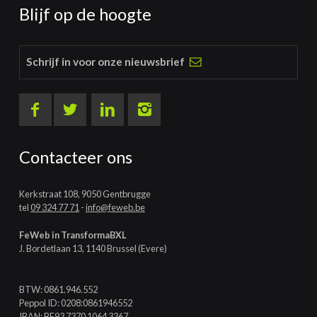
Blijf op de hoogte
Schrijf in voor onze nieuwsbrief
Contacteer ons
Kerkstraat 108, 9050 Gentbrugge
tel
09 324 77 71
-
info@feweb.be
FeWeb in TransformaBXL
J. Bordetlaan 13, 1140 Brussel (Evere)
BTW: 0861.946.552
Peppol ID: 0208:0861946552
IBAN: BE93 7370 1064 3367