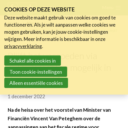
Skip
Menu
FR
NL
COOKIES OP DEZE WEBSITE
links
Deze website maakt gebruik van cookies om goed te
Nieuws
Home
Nieuws
functioneren. Als je wilt aanpassen welke cookies we
Jump
Blijft het vergoeden via auteursrechten mogelijk in de toekomst?
mogen gebruiken, kan je jouw cookie-instellingen
Nieuwsberichten
to
wijzigen. Meer informatie is beschikbaar in onze
FeWeb Videos
navigation
privacyverklaring
.
Cases van de leden
Jump
Blijft het vergoeden via
Jobs in de sector
to
Schakel alle cookies in
auteursrechten mogelijk in
main
Toon cookie-instellingen
Activiteiten
de toekomst?
content
Alleen essentiële cookies
Cases
1 december 2022
Expertise
Toolbox
Na de heisa over het voorstel van Minister van
Financiën Vincent Van Peteghem over de
Bedrijvenzoeker
aanpassingen aan het fiscale regime voor