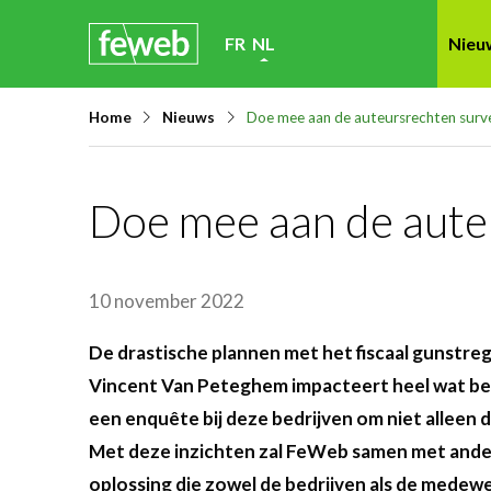
Skip
FR
NL
Nieu
links
Jump
Home
Nieuws
Doe mee aan de auteursrechten surv
to
navigation
Jump
Doe mee aan de aute
to
main
content
10 november 2022
De drastische plannen met het fiscaal gunstre
Vincent Van Peteghem impacteert heel wat bedr
een enquête bij deze bedrijven om niet alleen
Met deze inzichten zal FeWeb samen met ander
oplossing die zowel de bedrijven als de mede