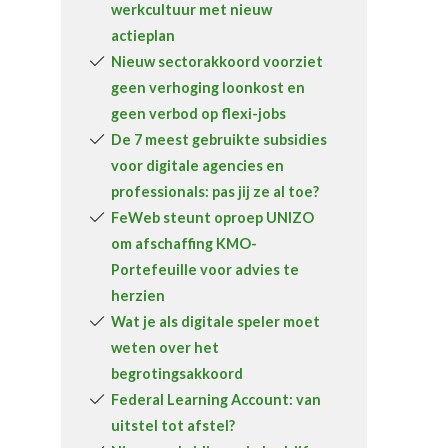
werkcultuur met nieuw
Over FeWeb
actieplan
Nieuw sectorakkoord voorziet
Zoeken
Account
Lid worden
geen verhoging loonkost en
geen verbod op flexi-jobs
De 7 meest gebruikte subsidies
voor digitale agencies en
professionals: pas jij ze al toe?
FeWeb steunt oproep UNIZO
om afschaffing KMO-
Portefeuille voor advies te
herzien
Wat je als digitale speler moet
weten over het
begrotingsakkoord
Federal Learning Account: van
uitstel tot afstel?