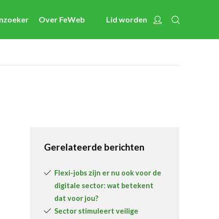
Zoeken
Account
enzoeker
Over FeWeb
Lid worden
Nieuws
Nieuwsberichten
FeWeb Videos
Cases van de leden
Jobs in de sector
Activiteiten
Gerelateerde berichten
Cases
Expertise
Flexi-jobs zijn er nu ook voor de
digitale sector: wat betekent
Toolbox
dat voor jou?
Bedrijvenzoeker
Sector stimuleert veilige