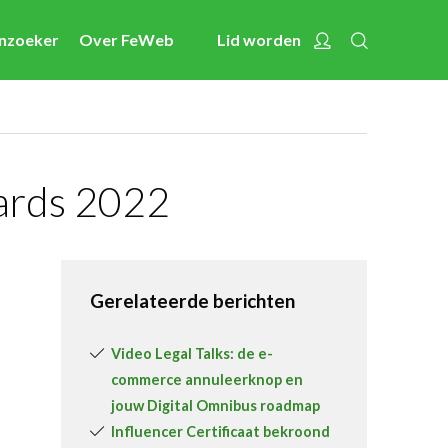
Zoeken
Account
enzoeker
Over FeWeb
Lid worden
Nieuws
Nieuwsberichten
FeWeb Videos
Cases van de leden
wards 2022
Jobs in de sector
Activiteiten
Gerelateerde berichten
Cases
Expertise
Video Legal Talks: de e-
commerce annuleerknop en
Toolbox
jouw Digital Omnibus roadmap
Bedrijvenzoeker
Influencer Certificaat bekroond