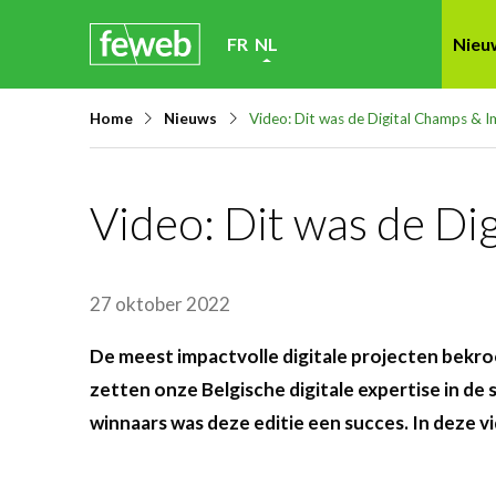
Skip
FR
NL
Nieu
links
Jump
Home
Nieuws
Video: Dit was de Digital Champs &
to
navigation
Jump
Video: Dit was de D
to
main
content
27 oktober 2022
De meest impactvolle digitale projecten bekro
zetten onze Belgische digitale expertise in d
winnaars was deze editie een succes. In deze vi