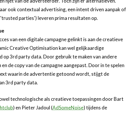
n njet van de adverteerder. Toch zijn er alternatieven.
ar ook contextual advertising, een intent driven aanpak of
'trusted parties') leveren prima resultaten op.
ue
es van een digitale campagne gelinkt is aan de creatieve
mic Creative Optimisation kan wel gelijkaardige
d op 3rd party data. Door gebruik te maken van andere
 en de copy van de campagne aangepast. Door in te spelen
ext waarin de advertentie getoond wordt, stijgt de
an 3rd party data.
zowel technologische als creatieve toepassingen door Bart
htclub
) en Pieter Jadoul (
AdSomeNoise
) tijdens de