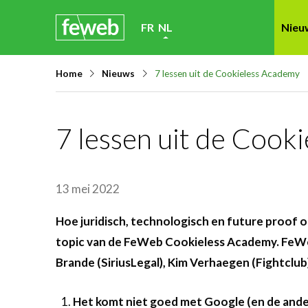
Skip
FR
NL
Nieu
links
Jump
Home
Nieuws
7 lessen uit de Cookieless Academy
to
navigation
Jump
7 lessen uit de Cook
to
main
content
13 mei 2022
Hoe juridisch, technologisch en future proof 
topic van de FeWeb Cookieless Academy. FeWeb
Brande (SiriusLegal), Kim Verhaegen (Fightclu
Het komt niet goed met Google (en de ande