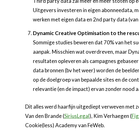
Third party data zal meer en meer stoten op ee
Uitgevers investeren in eigen abonneedata, ma
werken met eigen data en 2nd party data (van 
Dynamic Creative Optimisation to the resc
Sommige studies beweren dat 70% van het succ
aanpak. Misschien wat overdreven, maar Dyna
resultaten opleveren als campagnes gebaseer
data bronnen (bv het weer) worden de beelden
op de doelgroep van bepaalde sites en de cont
relevantie (en de impact) ervan zonder nood a
Dit alles werd haarfijn uitgediept verweven met 
Van den Brande (
SiriusLegal
), Kim Verhaegen (
Fig
Cookie(less) Academy van FeWeb.