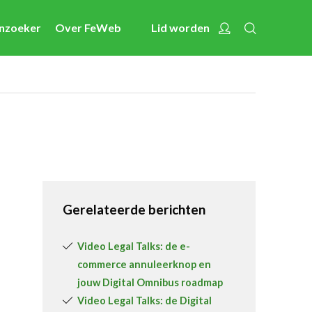
Zoeken
Account
enzoeker
Over FeWeb
Lid worden
Nieuws
Nieuwsberichten
FeWeb Videos
Cases van de leden
Jobs in de sector
Activiteiten
Gerelateerde berichten
Cases
Expertise
Video Legal Talks: de e-
commerce annuleerknop en
Toolbox
jouw Digital Omnibus roadmap
Bedrijvenzoeker
Video Legal Talks: de Digital