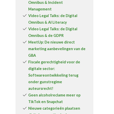
Omnibus & Incident
Over FeWeb
Management
Video Legal Talks: de Digital
Zoeken
Account
Lid worden
Omnibus & AI Literacy
Video Legal Talks: de Digital
Omnibus & de GDPR
MeetUp: De nieuwe direct
marketing aanbevelingen van de
GBA
Fiscale gerechtigheid voor de
digitale sector:
Softwareontwikkeling terug
onder gunstregime
auteursrecht!
Geen alcoholreclame meer op
TikTok en Snapchat
Nieuwe categorieën plaatsen