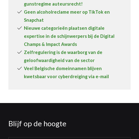
gunstregime auteursrecht!
Geen alcoholreclame meer op TikTok en
Snapchat
Nieuwe categorieën plaatsen digitale
expertise in de schijnwerpers bij de Digital
Champs & Impact Awards
Zelfregulering is de waarborg van de
geloofwaardigheid van de sector
Veel Belgische domeinnamen blijven
kwetsbaar voor cyberdreiging via e-mail
Blijf op de hoogte