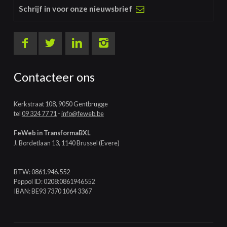
Schrijf in voor onze nieuwsbrief
Contacteer ons
Kerkstraat 108, 9050 Gentbrugge
tel
09 324 77 71
-
info@feweb.be
FeWeb in TransformaBXL
J. Bordetlaan 13, 1140 Brussel (Evere)
BTW: 0861.946.552
Peppol ID: 0208:0861946552
IBAN: BE93 7370 1064 3367