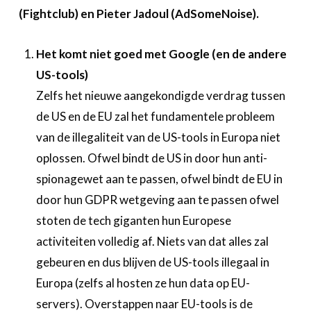
Over FeWeb
(Fightclub) en Pieter Jadoul (AdSomeNoise).
Zoeken
Account
Lid worden
Het komt niet goed met Google (en de andere
US-tools)
Zelfs het nieuwe aangekondigde verdrag tussen
de US en de EU zal het fundamentele probleem
van de illegaliteit van de US-tools in Europa niet
oplossen. Ofwel bindt de US in door hun anti-
spionagewet aan te passen, ofwel bindt de EU in
door hun GDPR wetgeving aan te passen ofwel
stoten de tech giganten hun Europese
activiteiten volledig af. Niets van dat alles zal
gebeuren en dus blijven de US-tools illegaal in
Europa (zelfs al hosten ze hun data op EU-
servers). Overstappen naar EU-tools is de