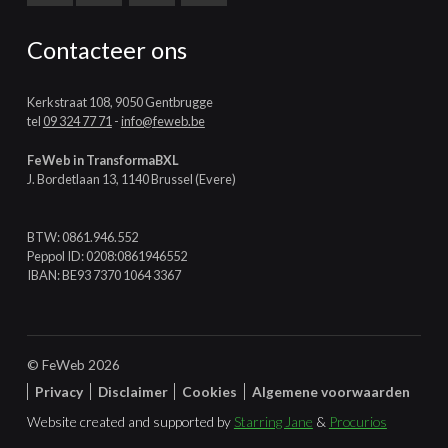
Contacteer ons
Kerkstraat 108, 9050 Gentbrugge
tel
09 324 77 71
-
info@feweb.be
FeWeb in TransformaBXL
J. Bordetlaan 13, 1140 Brussel (Evere)
BTW: 0861.946.552
Peppol ID: 0208:0861946552
IBAN: BE93 7370 1064 3367
© FeWeb 2026
Privacy
Disclaimer
Cookies
Algemene voorwaarden
Website created and supported by
Starring Jane
&
Procurios