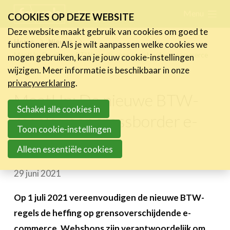
Skip
Menu
FR
NL
COOKIES OP DEZE WEBSITE
links
Deze website maakt gebruik van cookies om goed te
Nieuws
Home
Nieuws
functioneren. Als je wilt aanpassen welke cookies we
Jump
MeetUp: De nieuwe BTW-regels voor crossborder e-commerce
mogen gebruiken, kan je jouw cookie-instellingen
Nieuwsberichten
to
wijzigen. Meer informatie is beschikbaar in onze
FeWeb Videos
navigation
privacyverklaring
.
Cases van de leden
Jump
MeetUp: De nieuwe BTW-
Jobs in de sector
to
Schakel alle cookies in
regels voor crossborder e-
main
Toon cookie-instellingen
Activiteiten
commerce
content
Alleen essentiële cookies
Cases
29 juni 2021
Expertise
Toolbox
Op 1 juli 2021 vereenvoudigen de nieuwe BTW-
regels de heffing op grensoverschijdende e-
Bedrijvenzoeker
commerce. Webshops zijn verantwoordelijk om