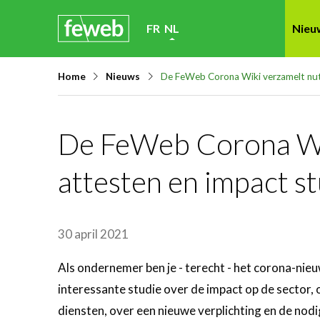
Skip
FR
NL
Nieu
links
Jump
Home
Nieuws
De FeWeb Corona Wiki verzamelt nutt
to
navigation
Jump
De FeWeb Corona Wik
to
attesten en impact s
main
content
30 april 2021
Als ondernemer ben je - terecht - het corona-nieu
interessante studie over de impact op de sector, 
diensten, over een nieuwe verplichting en de no