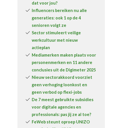
dat voor jou?
Over FeWeb
Influencers bereiken nu alle
generaties: ook 1 op de 4
Zoeken
Account
Lid worden
senioren volgt ze
Sector stimuleert veilige
werkcultuur met nieuw
actieplan
Mediamerken maken plaats voor
personenmerken en 11 andere
conclusies uit de Digimeter 2025
Nieuw sectorakkoord voorziet
geen verhoging loonkost en
geen verbod op flexi-jobs
De 7 meest gebruikte subsidies
voor digitale agencies en
professionals: pas jij ze al toe?
FeWeb steunt oproep UNIZO