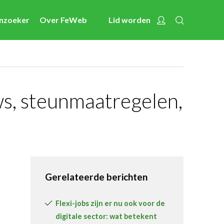
Zoeken
Account
enzoeker
Over FeWeb
Lid worden
Nieuws
Nieuwsberichten
FeWeb Videos
Cases van de leden
s, steunmaatregelen,
Jobs in de sector
Activiteiten
Cases
Expertise
Gerelateerde berichten
Toolbox
Flexi-jobs zijn er nu ook voor de
Bedrijvenzoeker
digitale sector: wat betekent