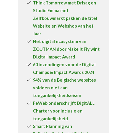
Think Tomorrow met Drisag en
Over FeWeb
Studio Emma met
Zelfbouwmarkt pakken de titel
Zoeken
Account
Lid worden
Website en Webshop van het
Jaar
Het digital ecosystem van
ZOUTMAN door Make It Fly wint
Digital Impact Award
60 inzendingen voor de Digital
Champs & Impact Awards 2024
94% van de Belgische websites
voldoen niet aan
toegankelijkheidseisen
FeWeb onderschrijft DigitALL
Charter voor inclusie en
toegankelijkheid
Smart Planning van