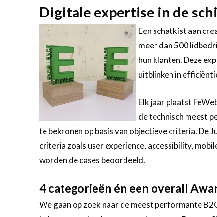
Digitale expertise in de sc
Een schatkist aan crea
meer dan 500 lidbedri
hun klanten. Deze exp
uitblinken in efficiënti
Elk jaar plaatst FeWeb
de technisch meest pe
te bekronen op basis van objectieve criteria. De
criteria zoals user experience, accessibility, mob
worden de cases beoordeeld.
4 categorieën én een overall Awa
We gaan op zoek naar de meest performante B2C,