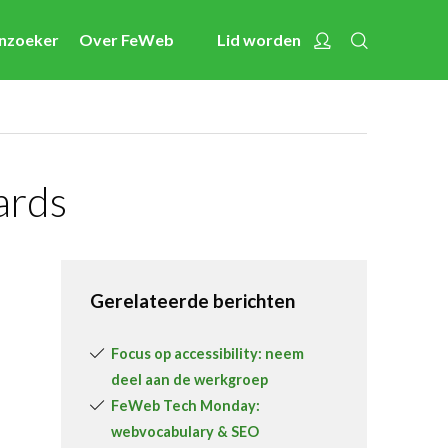
Zoeken
Account
enzoeker
Over FeWeb
Lid worden
Nieuws
Nieuwsberichten
FeWeb Videos
Cases van de leden
ards
Jobs in de sector
Activiteiten
Gerelateerde berichten
Cases
Expertise
Focus op accessibility: neem
deel aan de werkgroep
Toolbox
FeWeb Tech Monday:
Bedrijvenzoeker
webvocabulary & SEO