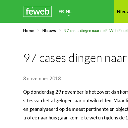
Skip
FR
NL
Nieu
links
Jump
Home
Nieuws
97 cases dingen naar de FeWeb Exce
to
navigation
Jump
97 cases dingen naa
to
main
content
8 november 2018
Op donderdag 29 november is het zover: dan kom
sites van het afgelopen jaar ontwikkelden. Maar
en geanalyseerd op de meest pertinente en object
trofee naar huis gaan kom je te weten tijdens de