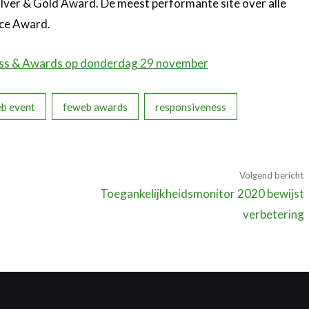
lver & Gold Award. De meest performante site over alle
nce Award.
gress & Awards op donderdag 29 november
b event
feweb awards
responsiveness
Volgend bericht
Toegankelijkheidsmonitor 2020 bewijst
verbetering