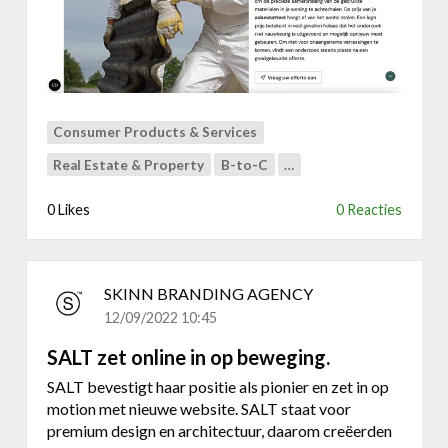
e
u
w
l
o
g
Consumer Products & Services
o
Real Estate & Property
B-to-C
…
,
h
0 Likes
0 Reacties
u
i
s
s
SKINN BRANDING AGENCY
t
12/09/2022 10:45
i
j
SALT zet online in op beweging.
l
SALT bevestigt haar positie als pionier en zet in op
e
motion met nieuwe website. SALT staat voor
n
premium design en architectuur, daarom creëerden
w