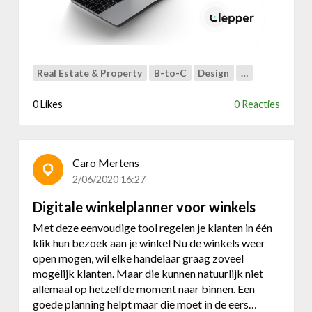
e
l
o
o
s
Real Estate & Property
B-to-C
Design
…
v
e
0 Likes
0 Reacties
r
k
o
Caro Mertens
p
e
2/06/2020 16:27
n
Digitale winkelplanner voor winkels
&
v
Met deze eenvoudige tool regelen je klanten in één
e
klik hun bezoek aan je winkel Nu de winkels weer
r
open mogen, wil elke handelaar graag zoveel
h
mogelijk klanten. Maar die kunnen natuurlijk niet
u
allemaal op hetzelfde moment naar binnen. Een
r
goede planning helpt maar die moet in de eers…