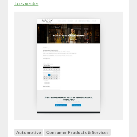
e
Lees verder
o
n
v
m
e
e
r
t
D
C
i
l
g
e
i
p
t
p
a
e
l
r
e
|
w
E
i
s
n
i
k
g
e
n
l
p
l
Automotive
Consumer Products & Services