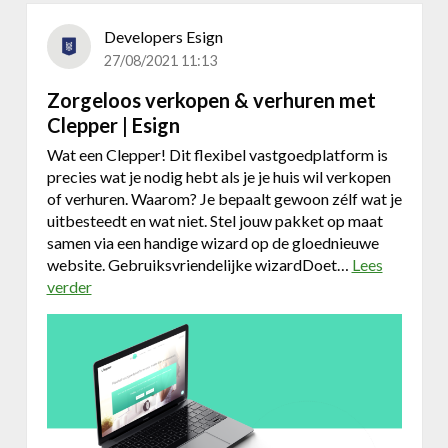
n
Developers Esign
o
27/08/2021 11:13
p
b
Zorgeloos verkopen & verhuren met
e
Clepper | Esign
w
e
Wat een Clepper! Dit flexibel vastgoedplatform is
g
precies wat je nodig hebt als je je huis wil verkopen
i
of verhuren. Waarom? Je bepaalt gewoon zélf wat je
n
uitbesteedt en wat niet. Stel jouw pakket op maat
g
samen via een handige wizard op de gloednieuwe
.
website. Gebruiksvriendelijke wizardDoet…
Lees
verder
o
v
e
r
Z
o
r
g