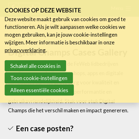
Skip
Menu
FR
NL
COOKIES OP DEZE WEBSITE
links
Deze website maakt gebruik van cookies om goed te
Nieuws
Home
Cases
Cases Gallery
Digital Champs Cases
functioneren. Als je wilt aanpassen welke cookies we
Jump
mogen gebruiken, kan je jouw cookie-instellingen
to
Activiteiten
wijzigen. Meer informatie is beschikbaar in onze
navigation
Digital Champs Cases Gallery
Cases
privacyverklaring
.
Jump
Expertise
Elke dag opnieuw leveren de FeWeb lidbedrijven
to
Schakel alle cookies in
pareltjes van websites, webshops, apps en digitale
main
Toolbox
Toon cookie-instellingen
campagnes op. Met grote zorg voor kwaliteit en
content
Bedrijvenzoeker
Alleen essentiële cookies
deontologie, maar ook voor performantie en
Over FeWeb
gebruiksvriendelijkheid. Stuk voor stuk Digital
Champs die het verschil maken en impact genereren.
Zoeken
Account
Lid worden
Een case posten?