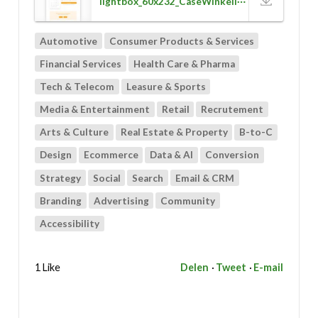
lightbox_60x232_CaseWinkeliers_150.jpg
Automotive
Consumer Products & Services
Financial Services
Health Care & Pharma
Tech & Telecom
Leasure & Sports
Media & Entertainment
Retail
Recrutement
Arts & Culture
Real Estate & Property
B-to-C
Design
Ecommerce
Data & AI
Conversion
Strategy
Social
Search
Email & CRM
Branding
Advertising
Community
Accessibility
1 Like
Delen
Tweet
E-mail