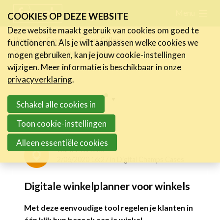
Skip
Menu
FR
NL
COOKIES OP DEZE WEBSITE
links
Deze website maakt gebruik van cookies om goed te
Nieuws
Home
Cases
Cases Gallery
functioneren. Als je wilt aanpassen welke cookies we
Jump
Digitale winkelplanner voor winkels
mogen gebruiken, kan je jouw cookie-instellingen
to
Activiteiten
wijzigen. Meer informatie is beschikbaar in onze
navigation
Cases
privacyverklaring
.
Jump
Expertise
Inspiring projects menu
to
Schakel alle cookies in
main
Toolbox
Digital Champs Cases
Toon cookie-instellingen
content
Bedrijvenzoeker
Alleen essentiële cookies
Caro Mertens
Over FeWeb
2/06/2020 16:27 in
Digital Champs Cases
Digitale winkelplanner voor winkels
Zoeken
Account
Lid worden
Met deze eenvoudige tool regelen je klanten in
één klik hun bezoek aan je winkel